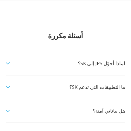
أسئلة مكررة
لماذا أحوّل JPS إلى SK؟
ما التطبيقات التي تدعم SK؟
هل بياناتي آمنة؟