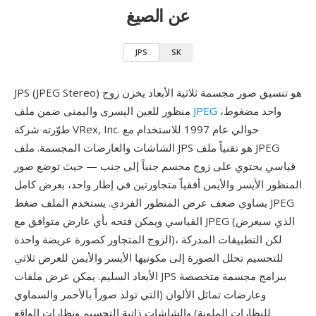
عن الصيغ
JPS
SK
JPS (JPEG Stereo) هو تنسيق صور مجسمة ثلاثية الأبعاد يخزن زوج
واحد مضغوط،
JPEG
منظور للعين اليسرى واليمنى ضمن ملف
طوّرته شركة VRex, Inc. حوالي عام 1997 للاستخدام مع
الشاشات والعارضات المجسمة. ملف JPS هو تقنياً ملف JPEG
قياسي يحتوي على زوج مجسم جنباً إلى جنب — حيث توضع صور
المنظور الأيسر والأيمن أفقياً متجاورتين في إطار واحد، بعرض كامل
يساوي ضعف عرض المنظور الفردي. يستخدم الملف ضغط JPEG
القياسي ويمكن فتحه بأي عارض متوافق مع JPEG (الذي سيعرض
الزوج المتجاور كصورة عريضة واحدة)، لكن التطبيقات المدركة
للتجسيم تحلل الصورة إلى مكونيها الأيسر والأيمن للعرض ثلاثي
الأبعاد السليم. يمكن عرض ملفات JPS ببرامج مجسمة متخصصة
وعارضات تماثل الألوان (التي تولد صوراً بالأحمر والسماوي
للنظارات الملونة) والشاشات ذاتية التجسيم ونظارات الواقع