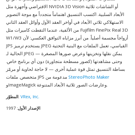
الافتراضي وأجهزة مثل NVIDIA 3D Vision أو الشاشات ثلاثية
الأبعاد السلبية. اكتسب التنسيق اهتماماً متجدداً مع موجة التصوير
الاستهلاكي ثلاثي الأبعاد في أواخر العقد الأول وأوائل العقد الثاني
من الألفية، عندما التقطت كاميرات مثل Fujifilm FinePix Real 3D
W1/W3 أزواجاً مجسمة أصلياً. من أبرز مزاياه التوافق العكسي: لأن
JPS يستخدم ترميز JPEG القياسي، تعمل الملفات مع البنية التحتية
الحالية لـ JPEG — يمكن نقلها وتخزينها وعرض صورها المصغرة
وحتى مشاهدتها (كصور مسطحة متجاورة) دون أي برنامج خاص.
بساطة التنسيق تمثل قوة عملية أخرى — لا حاجة لحاوية أو مرمّز
StereoPhoto Maker
متخصص. ملفات JPS مدعومة من
وImageMagick وعارضات الصور ثلاثية الأبعاد المتنوعة.
VRex, Inc.
:
المطوّر
الإصدار الأول
: 1997