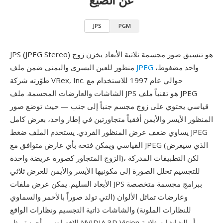
JPS
PGM
JPS (JPEG Stereo) هو تنسيق صور مجسمة ثلاثية الأبعاد يخزن زوج
واحد مضغوط،
JPEG
منظور للعين اليسرى واليمنى ضمن ملف
طوّرته شركة VRex, Inc. حوالي عام 1997 للاستخدام مع
الشاشات والعارضات المجسمة. ملف JPS هو تقنياً ملف JPEG
قياسي يحتوي على زوج مجسم جنباً إلى جنب — حيث توضع صور
المنظور الأيسر والأيمن أفقياً متجاورتين في إطار واحد، بعرض كامل
يساوي ضعف عرض المنظور الفردي. يستخدم الملف ضغط JPEG
القياسي ويمكن فتحه بأي عارض متوافق مع JPEG (الذي سيعرض
الزوج المتجاور كصورة عريضة واحدة)، لكن التطبيقات المدركة
للتجسيم تحلل الصورة إلى مكونيها الأيسر والأيمن للعرض ثلاثي
الأبعاد السليم. يمكن عرض ملفات JPS ببرامج مجسمة متخصصة
وعارضات تماثل الألوان (التي تولد صوراً بالأحمر والسماوي
للنظارات الملونة) والشاشات ذاتية التجسيم ونظارات الواقع
الافتراضي وأجهزة مثل NVIDIA 3D Vision أو الشاشات ثلاثية