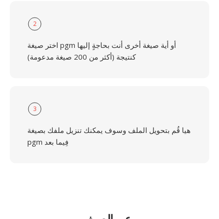
2
اختر صيغة pgm أو أية صيغة أخرى أنت بحاجةٍ إليها
كنتيجة (أكثر من 200 صيغة مدعومة)
3
هيا قُم بتحويل الملف وسوف يمكنك تنزيل ملفك بصيغة
pgm فِيما بعد
عن الصيغ