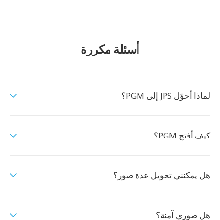
أسئلة مكررة
لماذا أحوّل JPS إلى PGM؟
كيف أفتح PGM؟
هل يمكنني تحويل عدة صور؟
هل صوري آمنة؟