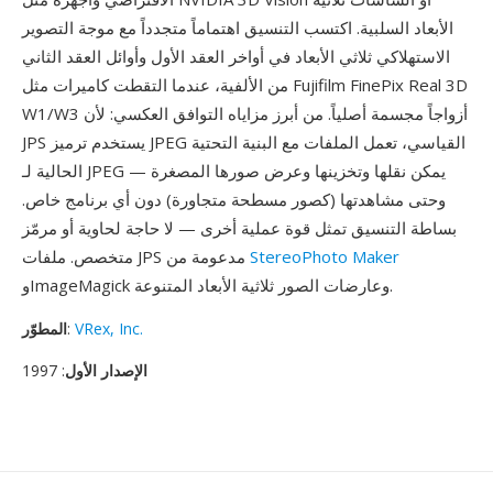
الأبعاد السلبية. اكتسب التنسيق اهتماماً متجدداً مع موجة التصوير
الاستهلاكي ثلاثي الأبعاد في أواخر العقد الأول وأوائل العقد الثاني
من الألفية، عندما التقطت كاميرات مثل Fujifilm FinePix Real 3D
W1/W3 أزواجاً مجسمة أصلياً. من أبرز مزاياه التوافق العكسي: لأن
JPS يستخدم ترميز JPEG القياسي، تعمل الملفات مع البنية التحتية
الحالية لـ JPEG — يمكن نقلها وتخزينها وعرض صورها المصغرة
وحتى مشاهدتها (كصور مسطحة متجاورة) دون أي برنامج خاص.
بساطة التنسيق تمثل قوة عملية أخرى — لا حاجة لحاوية أو مرمّز
StereoPhoto Maker
متخصص. ملفات JPS مدعومة من
وImageMagick وعارضات الصور ثلاثية الأبعاد المتنوعة.
VRex, Inc.
:
المطوّر
الإصدار الأول
: 1997