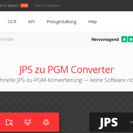
xt to Speech
Video Translator
OCR
API
Preisgestaltung
Help
Hervorragend
 in PGM
JPS zu PGM Converter
hnelle JPS-zu-PGM-Konvertierung — keine Software nö
JPS