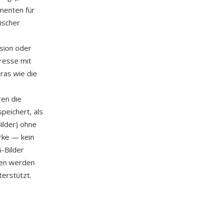
nenten für
ischer
sion oder
resse mit
ras wie die
ren die
peichert, als
ilder) ohne
ärke — kein
G-Bilder
ien werden
erstützt.