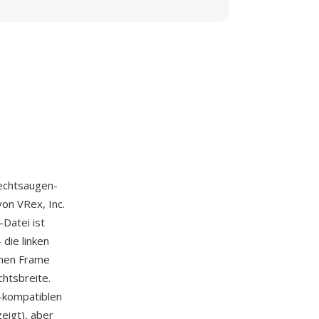
Rechtsaugen-
on VRex, Inc.
-Datei ist
die linken
lnen Frame
chtsbreite.
-kompatiblen
eigt), aber