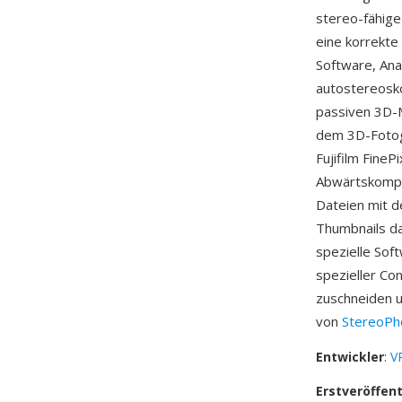
stereo-fähige
eine korrekte
Software, Ana
autostereosk
passiven 3D-
dem 3D-Fotog
Fujifilm Fine
Abwärtskompat
Dateien mit d
Thumbnails da
spezielle Sof
spezieller Co
zuschneiden u
von
StereoPh
Entwickler
:
VR
Erstveröffen