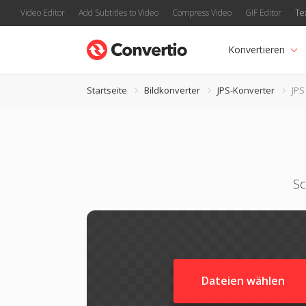
Video Editor
Add Subtitles to Video
Compress Video
GIF Editor
Te
Konvertieren
Startseite
Bildkonverter
JPS-Konverter
JPS
Sc
Dateien wählen