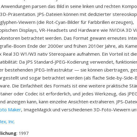
 Anwendungen parsen das Bild in seine linken und rechten Kompo
 3D-Präsentation. JPS-Dateien können mit dedizierter stereoskop
glyphen-Viewern (die Rot-Cyan-Bilder für Farbbrillen erzeugen),
opischen Displays, VR-Headsets und Hardware wie NVIDIA 3D Vi
Monitoren betrachtet werden. Das Format gewann erneutes Inte
rafie-Boom Ende der 2000er und frühen 2010er Jahre, als Kame
Pix Real 3D W1/W3 nativ Stereopaare aufnahmen. Ein Vorteil ist die
ibilität: Da JPS Standard-JPEG-Kodierung verwendet, funktionie
er bestehenden JPEG-Infrastruktur — sie können übertragen, ges
rgestellt und sogar betrachtet werden (als flache Side-by-Side-B
tware. Die Einfachheit des Formats ist eine weitere praktische St
ntainer oder Codec ist erforderlich, und jedes Werkzeug, das JPE
nd anzeigen kann, kann einzelne Ansichten extrahieren. JPS-Date
oto Maker
, ImageMagick und verschiedenen 3D-Foto-Viewern unt
ex, Inc.
tlichung
: 1997