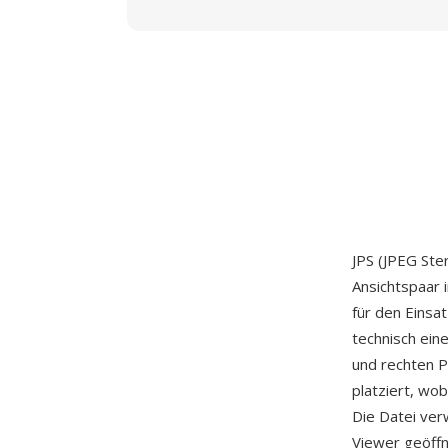
JPS (JPEG Ste
Ansichtspaar 
für den Einsa
technisch ein
und rechten P
platziert, wob
Die Datei ve
Viewer geöffn