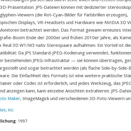
 3D-Präsentation. JPS-Dateien können mit dedizierter stereoskop
glyphen-Viewern (die Rot-Cyan-Bilder für Farbbrillen erzeugen),
opischen Displays, VR-Headsets und Hardware wie NVIDIA 3D Vi
Monitoren betrachtet werden. Das Format gewann erneutes Inte
rafie-Boom Ende der 2000er und frühen 2010er Jahre, als Kame
Pix Real 3D W1/W3 nativ Stereopaare aufnahmen. Ein Vorteil ist die
ibilität: Da JPS Standard-JPEG-Kodierung verwendet, funktionie
er bestehenden JPEG-Infrastruktur — sie können übertragen, ges
rgestellt und sogar betrachtet werden (als flache Side-by-Side-B
tware. Die Einfachheit des Formats ist eine weitere praktische St
ntainer oder Codec ist erforderlich, und jedes Werkzeug, das JPE
nd anzeigen kann, kann einzelne Ansichten extrahieren. JPS-Date
oto Maker
, ImageMagick und verschiedenen 3D-Foto-Viewern unt
ex, Inc.
tlichung
: 1997