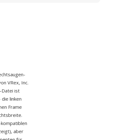
Rechtsaugen-
on VRex, Inc.
-Datei ist
die linken
lnen Frame
chtsbreite.
-kompatiblen
eigt), aber
nenten für