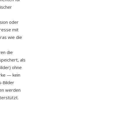
ischer
sion oder
resse mit
ras wie die
ren die
peichert, als
ilder) ohne
ärke — kein
G-Bilder
ien werden
erstützt.