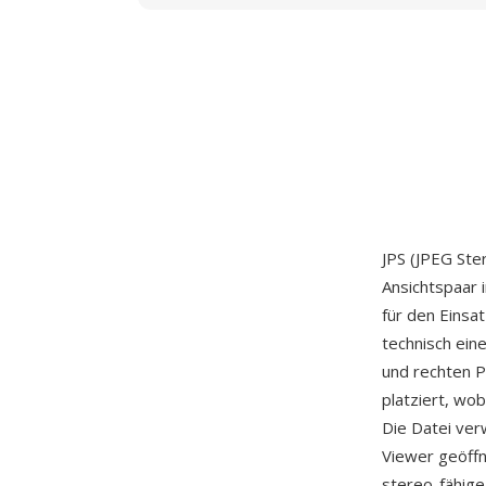
JPS (JPEG Ste
Ansichtspaar 
für den Einsa
technisch ein
und rechten P
platziert, wob
Die Datei ve
Viewer geöffn
stereo-fähige