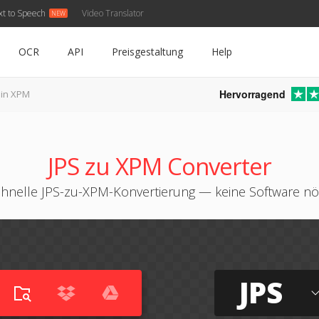
xt to Speech
Video Translator
OCR
API
Preisgestaltung
Help
Hervorragend
 in XPM
JPS zu XPM Converter
hnelle JPS-zu-XPM-Konvertierung — keine Software nö
JPS