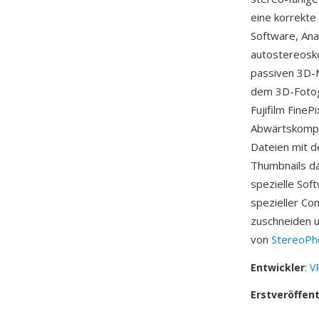
eine korrekte
Software, Ana
autostereosk
passiven 3D-
dem 3D-Fotog
Fujifilm Fine
Abwärtskompat
Dateien mit d
Thumbnails da
spezielle Sof
spezieller Co
zuschneiden u
von
StereoPh
Entwickler
:
VR
Erstveröffen