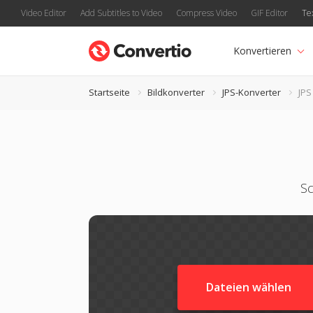
Video Editor
Add Subtitles to Video
Compress Video
GIF Editor
Te
Konvertieren
Startseite
Bildkonverter
JPS-Konverter
JPS
Sc
Dateien wählen