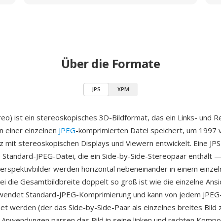
Über die Formate
JPS
XPM
reo) ist ein stereoskopisches 3D-Bildformat, das ein Links- und 
in einer einzelnen
JPEG
-komprimierten Datei speichert, um 1997 v
tz mit stereoskopischen Displays und Viewern entwickelt. Eine JPS
e Standard-JPEG-Datei, die ein Side-by-Side-Stereopaar enthält — 
erspektivbilder werden horizontal nebeneinander in einem einze
ei die Gesamtbildbreite doppelt so groß ist wie die einzelne Ansi
rwendet Standard-JPEG-Komprimierung und kann von jedem JPEG
et werden (der das Side-by-Side-Paar als einzelnes breites Bild z
 Anwendungen parsen das Bild in seine linken und rechten Kompo