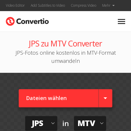
Video Editor
Add Subtitles to Video
Compress Video
Mehr
JPS zu MTV Converter
JPS-Fotos online kostenlos in MTV-Format
umwandeln
Dateien wählen
JPS
MTV
in