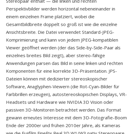
Stereopaar enthält — die linken und rechten
Perspektivbilder werden horizontal nebeneinander in
einem einzelnen Frame platziert, wobei die
Gesamtbildbreite doppelt so groß ist wie die einzelne
Ansichtsbreite. Die Datei verwendet Standard-JPEG-
Komprimierung und kann von jedem JPEG-kompatiblen
Viewer geöffnet werden (der das Side-by-Side-Paar als
einzelnes breites Bild zeigt), aber stereo-fähige
Anwendungen parsen das Bild in seine linken und rechten
Komponenten für eine korrekte 3D-Präsentation. JPS-
Dateien können mit dedizierter stereoskopischer
Software, Anaglyphen-Viewern (die Rot-Cyan-Bilder für
Farbbrillen erzeugen), autostereoskopischen Displays, VR-
Headsets und Hardware wie NVIDIA 3D Vision oder
passiven 3D-Monitoren betrachtet werden. Das Format
gewann erneutes Interesse mit dem 3D-Fotografie-Boom
Ende der 2000er und frühen 2010er Jahre, als Kameras
wie die Fujifilm FinePix Real 3D W1/W3 nativ Stereopaare