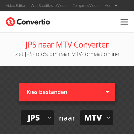
Video Editor
Add Subtitles to Video
Compress Video
Meer
JPS naar MTV Converter
Zet JPS-foto's om naar MTV-formaat online
Kies bestanden
JPS
MTV
naar