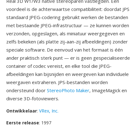
Real 3D W1/W3 native stereoparen vastlegden. Één
voordeel is de achterwaartse compatibiliteit: doordat JPS
standaard JPEG-codering gebruikt werken de bestanden
met bestaande JPEG-infrastructuur — ze kunnen worden
verzonden, opgeslagen, als miniatuur weergegeven en
zelfs bekeken (als platte zij-aan-zij afbeeldingen) zonder
speciale software. De eenvoud van het formaat is één
ander praktisch sterk punt — er is geen gespecialiseerde
container of codec vereist, en elke tool die JPEG-
afbeeldingen kan bijsnijden en weergeven kan individuele
weergaven extraheren. JPS-bestanden worden
ondersteund door
StereoPhoto Maker
, ImageMagick en
diverse 3D-fotoviewers.
Ontwikkelaar
:
VRex, Inc.
Eerste release
: 1997