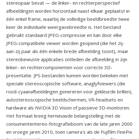
stereopaar bevat — de linker- en rechterperspectief
afbeeldingen worden horizontaal naast elkaar geplaatst in
één enkel frame, waarbij de volledige beeldbreedte twee
keer de individuele weergavebreedte is. Het bestand
gebruikt standaard JPEG-compressie en kan door elke
JPEG-compatibele viewer worden geopend (die het zij-
aan-zij paar als één enkele brede afbeelding toont), maar
stereobewuste applicaties ontleden de afbeelding in zijn
linker- en rechtercomponenten voor correcte 3D-
presentatie. JPS-bestanden kunnen worden bekeken met
speciale stereoscopische software, anaglyfviewers (die
rood-cyaanafbeeldingen genereren voor gekleurde brillen),
autostereoscopische beeldschermen, VR-headsets en
hardware als NVIDIA 3D Vision of passieve 3D-monitoren.
Het formaat kreeg hernieuwde belangstelling met de
consumententereo-fotografieboom van de late jaren 2000
en vroege jaren 2010, toen camera's als de Fujifilm FinePix