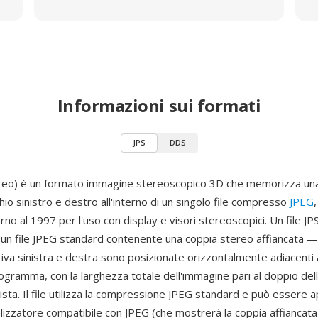
Informazioni sui formati
JPS
DDS
reo) è un formato immagine stereoscopico 3D che memorizza una
chio sinistro e destro all'interno di un singolo file compresso
JPEG
orno al 1997 per l'uso con display e visori stereoscopici. Un file JP
un file JPEG standard contenente una coppia stereo affiancata —
iva sinistra e destra sono posizionate orizzontalmente adiacenti al
ogramma, con la larghezza totale dell'immagine pari al doppio del
vista. Il file utilizza la compressione JPEG standard e può essere 
ualizzatore compatibile con JPEG (che mostrerà la coppia affiancat