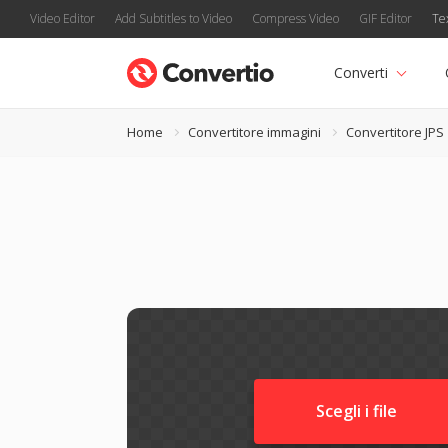
Video Editor
Add Subtitles to Video
Compress Video
GIF Editor
Te
Converti
Home
Convertitore immagini
Convertitore JPS
Scegli i file