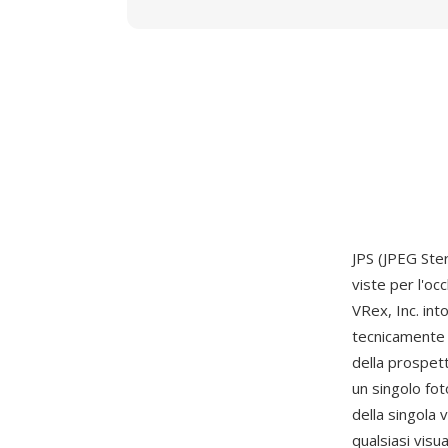
JPS (JPEG Ste
viste per l'oc
VRex, Inc. int
tecnicamente 
della prospett
un singolo fot
della singola 
qualsiasi vis