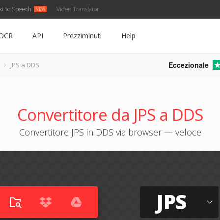
xt to Speech
Video Translator
OCR
API
Prezziminuti
Help
Eccezionale
JPS a DDS
Convertitore da JPS a DDS
Convertitore JPS in DDS via browser — veloce
JPS