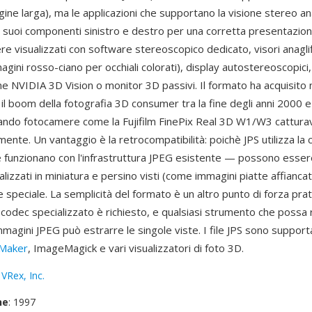
ine larga), ma le applicazioni che supportano la visione stereo an
 suoi componenti sinistro e destro per una corretta presentazione
e visualizzati con software stereoscopico dedicato, visori anaglif
ini rosso-ciano per occhiali colorati), display autostereoscopici,
 NVIDIA 3D Vision o monitor 3D passivi. Il formato ha acquisito
il boom della fotografia 3D consumer tra la fine degli anni 2000 e l
ando fotocamere come la Fujifilm FinePix Real 3D W1/W3 cattura
ente. Un vantaggio è la retrocompatibilità: poichè JPS utilizza la 
ile funzionano con l'infrastruttura JPEG esistente — possono esse
sualizzati in miniatura e persino visti (come immagini piatte affianc
 speciale. La semplicità del formato è un altro punto di forza pr
codec specializzato è richiesto, e qualsiasi strumento che possa r
mmagini JPEG può estrarre le singole viste. I file JPS sono support
Maker
, ImageMagick e vari visualizzatori di foto 3D.
:
VRex, Inc.
ne
: 1997