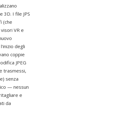
alizzano
 3D. I file JPS
i (che
 visori VR e
 nuovo
'inizio degli
vano coppie
codifica JPEG
re trasmessi,
ate) senza
atico — nessun
itagliare e
ati da