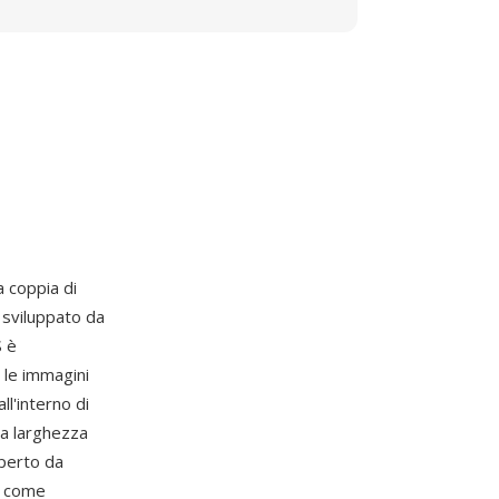
 coppia di
, sviluppato da
S è
 le immagini
l'interno di
la larghezza
aperto da
a come