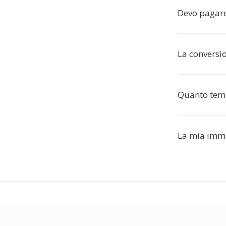
Devo pagare
La conversi
Quanto temp
La mia imma