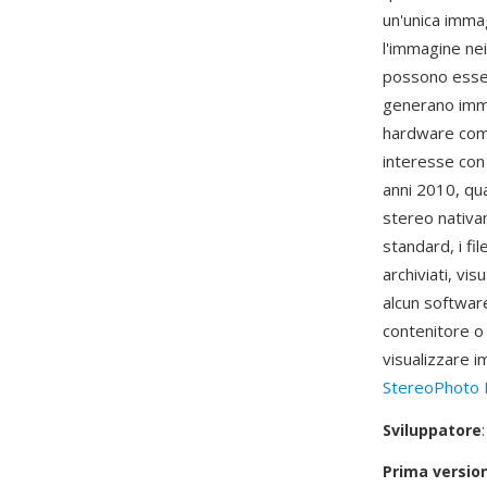
un'unica immag
l'immagine nei
possono esser
generano immag
hardware come
interesse con 
anni 2010, qu
stereo nativam
standard, i f
archiviati, vi
alcun software
contenitore o 
visualizzare i
StereoPhoto 
Sviluppatore
Prima versio