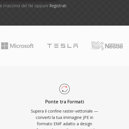
one massima del file oppure
Registrati
Ponte tra Formati
Supera il confine raster-vettoriale —
converti la tua immagine JPE in
formato EMF adatto a design