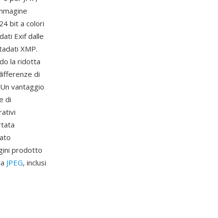
 immagine
24 bit a colori
ati Exif dalle
etadati XMP.
do la ridotta
differenze di
. Un vantaggio
e di
ativi
rtata
tato
gini prodotto
ca
JPEG
, inclusi