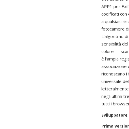
APP1 per Exif)
codificati con 
a qualsiasi ri
fotocamere dig
L'algoritmo d
sensibilità de
colore — scar
è l'ampia regi
associazione d
riconoscano i 
universale de
letteralmente
negli ultimi t
tutti i browse
Sviluppatore
Prima versio