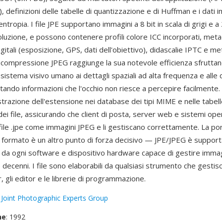
, definizioni delle tabelle di quantizzazione e di Huffman e i dati
entropia. I file JPE supportano immagini a 8 bit in scala di grigi e a 
soluzione, e possono contenere profili colore ICC incorporati, metad
itali (esposizione, GPS, dati dell'obiettivo), didascalie IPTC e m
i compressione JPEG raggiunge la sua notevole efficienza sfruttan
l sistema visivo umano ai dettagli spaziali ad alta frequenza e alle 
tando informazioni che l'occhio non riesce a percepire facilmente
strazione dell'estensione nei database dei tipi MIME e nelle tabell
ei file, assicurando che client di posta, server web e sistemi oper
file .jpe come immagini JPEG e li gestiscano correttamente. La po
l formato è un altro punto di forza decisivo — JPE/JPEG è suppor
 da ogni software e dispositivo hardware capace di gestire imma
re decenni. I file sono elaborabili da qualsiasi strumento che gestis
r, gli editor e le librerie di programmazione.
:
Joint Photographic Experts Group
ne
: 1992