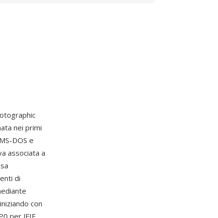
hotographic
nata nei primi
u MS-DOS e
va associata a
ssa
enti di
 mediante
 iniziando con
P0 per JFIF,