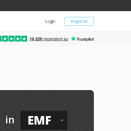
Login
Registrati
10,220
recensioni su
EMF
in