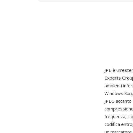
JPE è un'este
Experts Group)
ambienti info
Windows 3.x),
JPEG accanto a
compressione l
frequenza, li 
codifica entro
un marcatore S