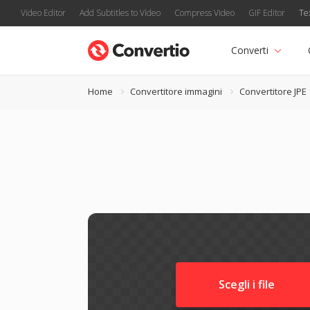
Video Editor
Add Subtitles to Video
Compress Video
GIF Editor
Te
Converti
Home
Convertitore immagini
Convertitore JPE
Scegli i file