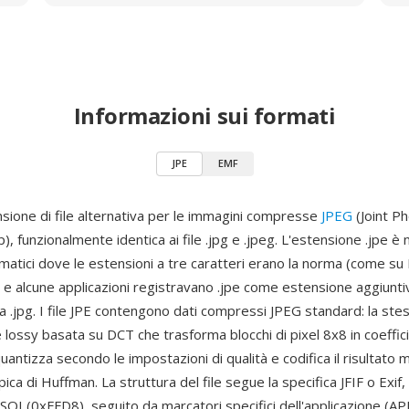
Informazioni sui formati
JPE
EMF
nsione di file alternativa per le immagini compresse
JPEG
(Joint P
, funzionalmente identica ai file .jpg e .jpeg. L'estensione .jpe è 
rmatici dove le estensioni a tre caratteri erano la norma (come s
 e alcune applicazioni registravano .jpe come estensione aggiunti
 .jpg. I file JPE contengono dati compressi JPEG standard: la ste
ossy basata su DCT che trasforma blocchi di pixel 8x8 in coeffici
quantizza secondo le impostazioni di qualità e codifica il risultato
pica di Huffman. La struttura del file segue la specifica JFIF o Exif,
OI (0xFFD8), seguito da marcatori specifici dell'applicazione (AP