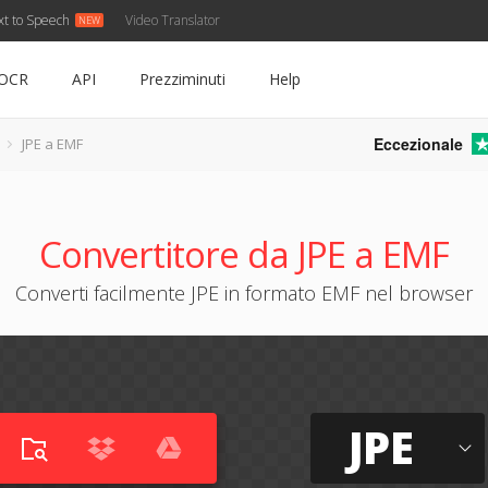
xt to Speech
Video Translator
OCR
API
Prezziminuti
Help
Eccezionale
JPE a EMF
Convertitore da JPE a EMF
Converti facilmente JPE in formato EMF nel browser
JPE