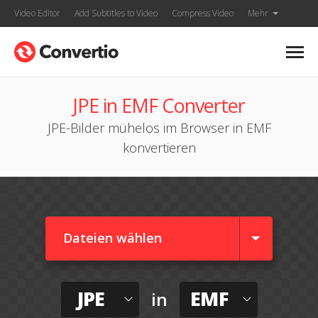
Video Editor
Add Subtitles to Video
Compress Video
Mehr
JPE in EMF Converter
JPE-Bilder mühelos im Browser in EMF
konvertieren
Dateien wählen
JPE
EMF
in