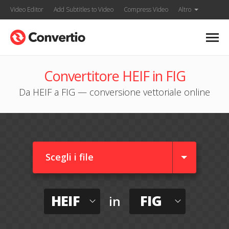
Video Editor
Add Subtitles to Video
Compress Video
Altro
Convertitore HEIF in FIG
Da HEIF a FIG — conversione vettoriale online
Scegli i file
HEIF
FIG
in