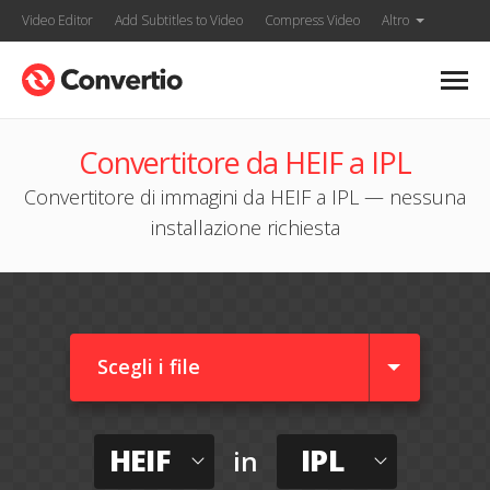
Video Editor
Add Subtitles to Video
Compress Video
Altro
Convertitore da HEIF a IPL
Convertitore di immagini da HEIF a IPL — nessuna
installazione richiesta
Scegli i file
HEIF
IPL
in