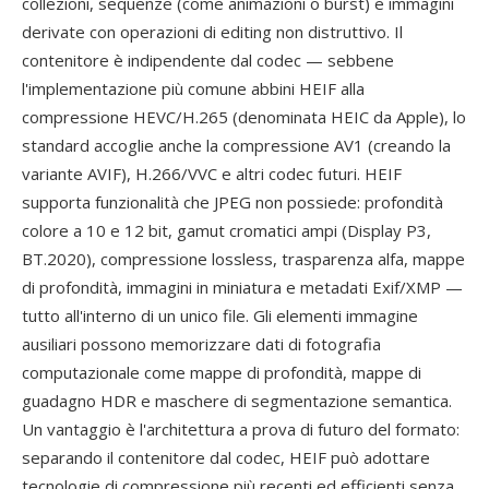
collezioni, sequenze (come animazioni o burst) e immagini
derivate con operazioni di editing non distruttivo. Il
contenitore è indipendente dal codec — sebbene
l'implementazione più comune abbini HEIF alla
compressione HEVC/H.265 (denominata HEIC da Apple), lo
standard accoglie anche la compressione AV1 (creando la
variante AVIF), H.266/VVC e altri codec futuri. HEIF
supporta funzionalità che JPEG non possiede: profondità
colore a 10 e 12 bit, gamut cromatici ampi (Display P3,
BT.2020), compressione lossless, trasparenza alfa, mappe
di profondità, immagini in miniatura e metadati Exif/XMP —
tutto all'interno di un unico file. Gli elementi immagine
ausiliari possono memorizzare dati di fotografia
computazionale come mappe di profondità, mappe di
guadagno HDR e maschere di segmentazione semantica.
Un vantaggio è l'architettura a prova di futuro del formato:
separando il contenitore dal codec, HEIF può adottare
tecnologie di compressione più recenti ed efficienti senza