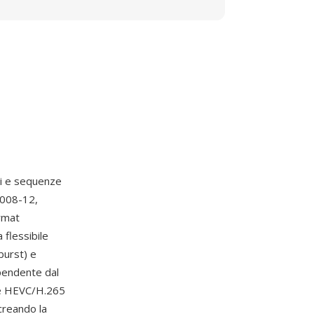
ni e sequenze
008-12,
ormat
 flessibile
burst) e
ipendente dal
ne HEVC/H.265
creando la