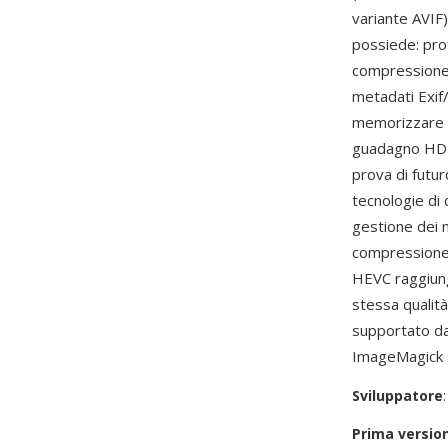
variante AVIF)
possiede: pro
compressione 
metadati Exif/
memorizzare d
guadagno HDR 
prova di futu
tecnologie di 
gestione dei m
compressione 
HEVC raggiung
stessa qualità
supportato da
ImageMagick e
Sviluppatore
Prima versio