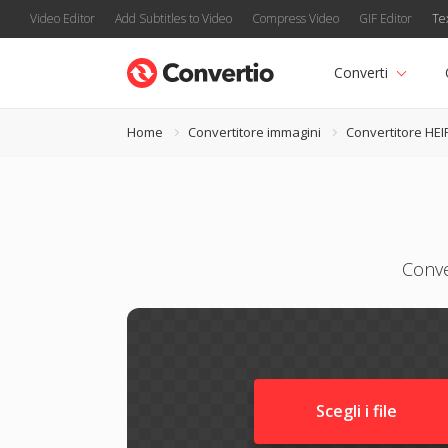
Video Editor
Add Subtitles to Video
Compress Video
GIF Editor
Te
Converti
Home
Convertitore immagini
Convertitore HEI
Conve
Scegli i file