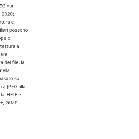
PEG non
T.2020),
atura e
iliari possono
ppe di
tettura a
tare
 del file, la
nella
basato su
 a JPEG alla
nda. HEIF è
0+, GIMP,