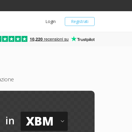
Login
Registrati
10,220
recensioni su
azione
XBM
in