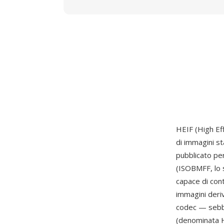
HEIF (High Ef
di immagini s
pubblicato per
(ISOBMFF, lo 
capace di con
immagini deriv
codec — sebb
(denominata H