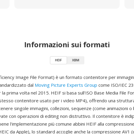
Informazioni sui formati
HEIF
XBM
ficiency Image File Format) è un formato contenitore per immagi
tandardizzato dal
Moving Picture Experts Group
come ISO/IEC 23
 la prima volta nel 2015. HEIF si basa sull'ISO Base Media File F
stesso contenitore usato per i video MP4), offrendo una struttura
tenere singole immagini, collezioni, sequenze (come animazioni o 
ate con operazioni di editing non distruttivo. Il contenitore è ind
ene l'implementazione più comune abbini HEIF alla compressio
EIC da Apple), lo standard accoglie anche la compressione AV1 (