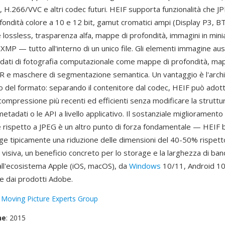
, H.266/VVC e altri codec futuri. HEIF supporta funzionalità che J
fondità colore a 10 e 12 bit, gamut cromatici ampi (Display P3, B
lossless, trasparenza alfa, mappe di profondità, immagini in mini
XMP — tutto all'interno di un unico file. Gli elementi immagine aus
ati di fotografia computazionale come mappe di profondità, ma
e maschere di segmentazione semantica. Un vantaggio è l'archi
ro del formato: separando il contenitore dal codec, HEIF può adot
compressione più recenti ed efficienti senza modificare la struttura
etadati o le API a livello applicativo. Il sostanziale miglioramento 
rispetto a JPEG è un altro punto di forza fondamentale — HEIF 
e tipicamente una riduzione delle dimensioni del 40-50% rispetto
 visiva, un beneficio concreto per lo storage e la larghezza di ba
ll'ecosistema Apple (iOS, macOS), da
Windows
10/11, Android 1
 dai prodotti Adobe.
:
Moving Picture Experts Group
ne
: 2015