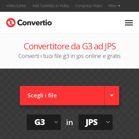
Video Editor
Add Subtitles to Video
Compress Video
Altro
Convertitore da G3 ad JPS
Converti i tuoi file g3 in jps online e gratis
Scegli i file
G3
JPS
in