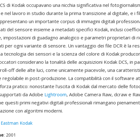
S di Kodak occupavano una nicchia significativa nel fotogiornalis
e nel lavoro in studio durante la prima transizione al digitale, e i f
ppresentano un importante corpus di immagini digitali professional
ti del sensore insieme a metadati specifici Kodak, inclusi coeffici
, impostazioni di guadagno analogico e parametri proprietari di r
ti per ogni variante di sensore. Un vantaggio dei file DCR è la re
 la tecnologia dei sensori e la scienza del colore di Kodak produc
toccatori considerano la tonalità delle acquisizioni Kodak DCS, in par
il roll-off delle alte luci, come unicamente piacevole, una caratteris
 regolabile in post-produzione. La compatibilità con il software at
 forza pratico: nonostante l'uscita di Kodak dal mercato delle fotoc
supportati da Adobe
Lightroom
, Adobe Camera Raw, dcraw e Ra
 questi primi negativi digitali professionali rimangano pienamente
razione con algoritmi moderni.
:
Eastman Kodak
ne
: 2001