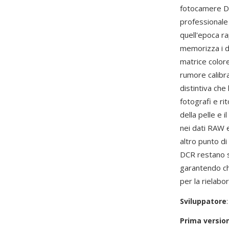
fotocamere DC
professionale 
quell'epoca ra
memorizza i da
matrice colore
rumore calibra
distintiva che
fotografi e ri
della pelle e 
nei dati RAW e
altro punto di
DCR restano 
garantendo che
per la rielabo
Sviluppatore
Prima versio