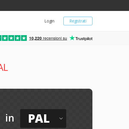
Login
Registrati
10,220
recensioni su
AL
PAL
in