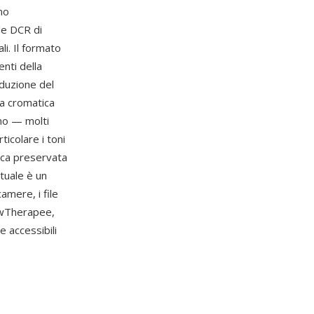
mo
ile DCR di
i. Il formato
enti della
iduzione del
sa cromatica
ono — molti
ticolare i toni
tica preservata
tuale è un
amere, i file
wTherapee,
 accessibili