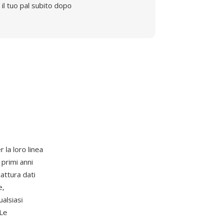
il tuo pal subito dopo
 la loro linea
 primi anni
attura dati
e,
alsiasi
 Le