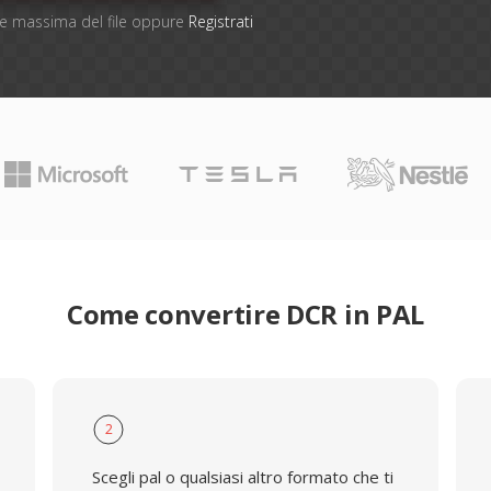
one massima del file oppure
Registrati
Come convertire DCR in PAL
2
Scegli pal o qualsiasi altro formato che ti