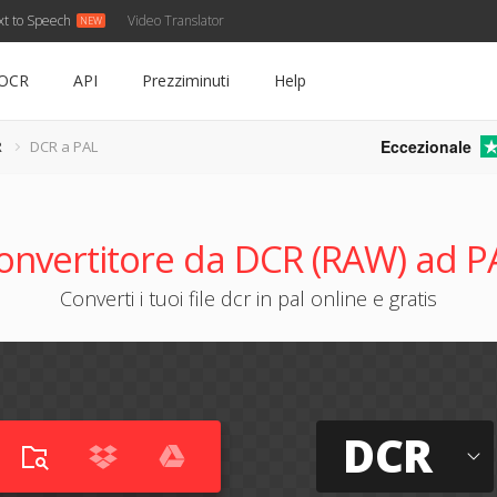
xt to Speech
Video Translator
OCR
API
Prezziminuti
Help
Eccezionale
R
DCR a PAL
onvertitore da DCR (RAW) ad P
Converti i tuoi file dcr in pal online e gratis
DCR