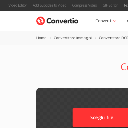
Video Editor
Add Subtitles to Video
Compress Video
GIF Editor
Te
Converti
Home
Convertitore immagini
Convertitore DC
C
Scegli i file