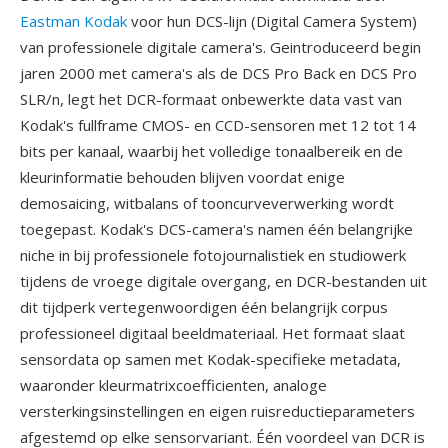
Eastman Kodak
voor hun DCS-lijn (Digital Camera System)
van professionele digitale camera's. Geintroduceerd begin
jaren 2000 met camera's als de DCS Pro Back en DCS Pro
SLR/n, legt het DCR-formaat onbewerkte data vast van
Kodak's fullframe CMOS- en CCD-sensoren met 12 tot 14
bits per kanaal, waarbij het volledige tonaalbereik en de
kleurinformatie behouden blijven voordat enige
demosaicing, witbalans of tooncurveverwerking wordt
toegepast. Kodak's DCS-camera's namen één belangrijke
niche in bij professionele fotojournalistiek en studiowerk
tijdens de vroege digitale overgang, en DCR-bestanden uit
dit tijdperk vertegenwoordigen één belangrijk corpus
professioneel digitaal beeldmateriaal. Het formaat slaat
sensordata op samen met Kodak-specifieke metadata,
waaronder kleurmatrixcoefficienten, analoge
versterkingsinstellingen en eigen ruisreductieparameters
afgestemd op elke sensorvariant. Één voordeel van DCR is