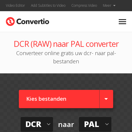
Video Editor
Add Subtitles to Video
Compress Video
Meer
DCR (RAW) naar PAL converter
Converteer online gratis uw dcr- naar pal-
bestanden
Kies bestanden
DCR
PAL
naar