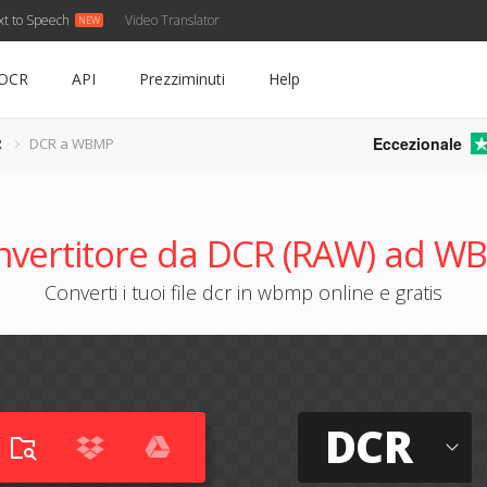
xt to Speech
Video Translator
OCR
API
Prezziminuti
Help
Eccezionale
R
DCR a WBMP
nvertitore da DCR (RAW) ad W
Converti i tuoi file dcr in wbmp online e gratis
DCR