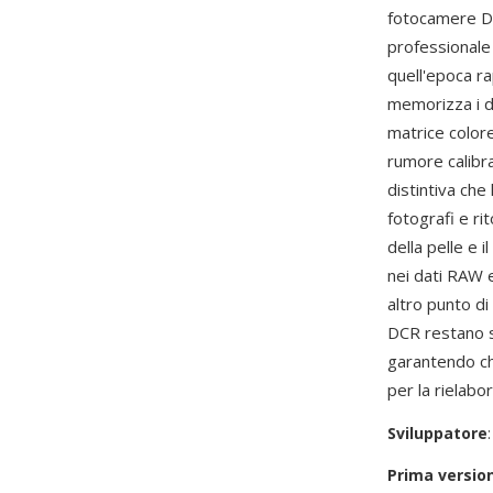
fotocamere DC
professionale 
quell'epoca ra
memorizza i da
matrice colore
rumore calibra
distintiva che
fotografi e ri
della pelle e 
nei dati RAW e
altro punto di
DCR restano 
garantendo che
per la rielabo
Sviluppatore
Prima versio