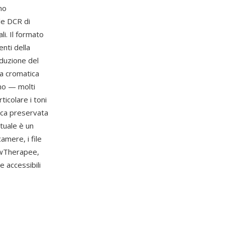
mo
ile DCR di
i. Il formato
enti della
iduzione del
sa cromatica
ono — molti
ticolare i toni
tica preservata
tuale è un
amere, i file
wTherapee,
 accessibili