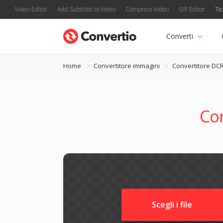
Video Editor
Add Subtitles to Video
Compress Video
GIF Editor
Te
Converti
Home
Convertitore immagini
Convertitore DC
Co
Scegli i file