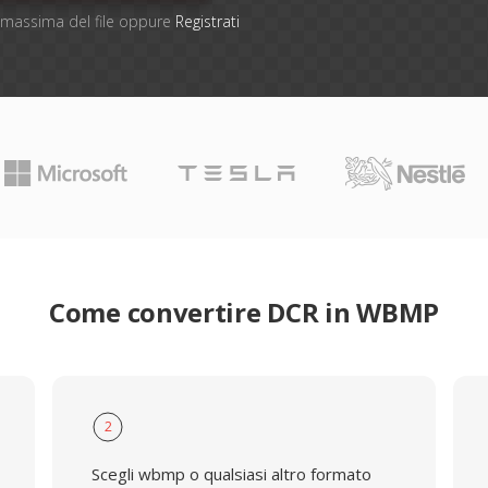
ne massima del file oppure
Registrati
Come convertire DCR in WBMP
2
Scegli wbmp o qualsiasi altro formato