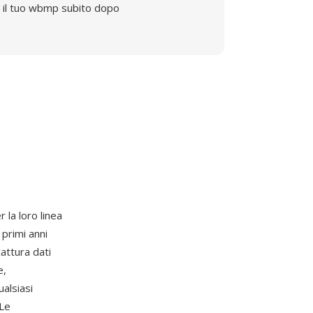
il tuo wbmp subito dopo
 la loro linea
 primi anni
attura dati
e,
alsiasi
 Le