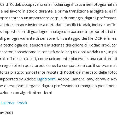
S di Kodak occupavano una nicchia significativa nel fotogiornalis
e nel lavoro in studio durante la prima transizione al digitale, e i f
ppresentano un importante corpus di immagini digitali professional
ti del sensore insieme a metadati specifici Kodak, inclusi coeffici
, impostazioni di guadagno analogico e parametri proprietari di r
ti per ogni variante di sensore. Un vantaggio dei file DCR è la re
 la tecnologia dei sensori e la scienza del colore di Kodak produc
toccatori considerano la tonalità delle acquisizioni Kodak DCS, in par
il roll-off delle alte luci, come unicamente piacevole, una caratteris
 regolabile in post-produzione. La compatibilità con il software at
 forza pratico: nonostante l'uscita di Kodak dal mercato delle fotoc
supportati da Adobe
Lightroom
, Adobe Camera Raw, dcraw e Ra
 questi primi negativi digitali professionali rimangano pienamente
razione con algoritmi moderni.
:
Eastman Kodak
ne
: 2001