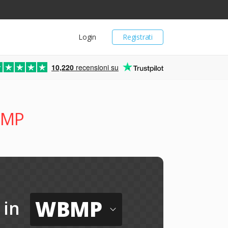
Login
Registrati
10,220
recensioni su
BMP
WBMP
in