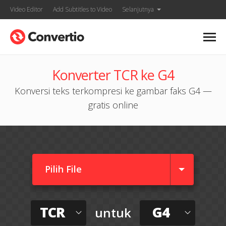
Video Editor
Add Subtitles to Video
Selanjutnya
Konverter TCR ke G4
Konversi teks terkompresi ke gambar faks G4 —
gratis online
Pilih File
TCR
G4
untuk