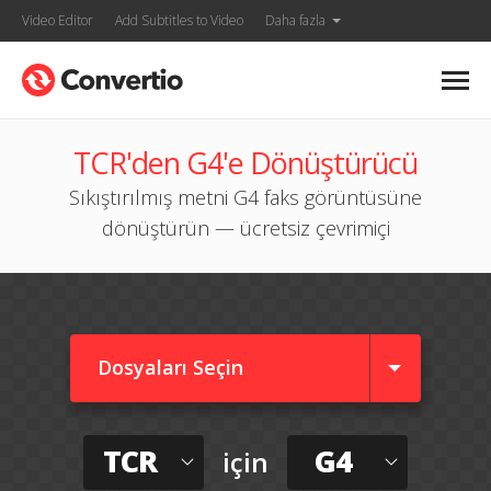
Video Editor
Add Subtitles to Video
Daha fazla
TCR'den G4'e Dönüştürücü
Sıkıştırılmış metni G4 faks görüntüsüne
dönüştürün — ücretsiz çevrimiçi
Dosyaları Seçin
TCR
G4
için