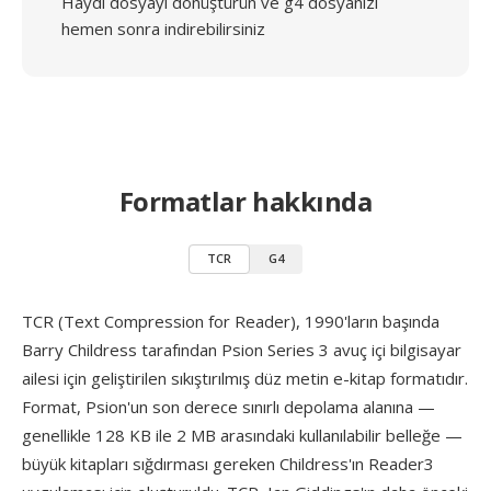
Haydi dosyayı dönüştürün ve g4 dosyanızı
hemen sonra indirebilirsiniz
Formatlar hakkında
TCR
G4
TCR (Text Compression for Reader), 1990'ların başında
Barry Childress tarafından Psion Series 3 avuç içi bilgisayar
ailesi için geliştirilen sıkıştırılmış düz metin e-kitap formatıdır.
Format, Psion'un son derece sınırlı depolama alanına —
genellikle 128 KB ile 2 MB arasındaki kullanılabilir belleğe —
büyük kitapları sığdırması gereken Childress'ın Reader3