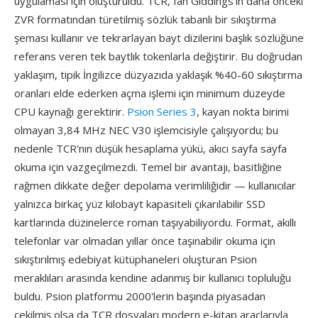
uygulaması için oluşturuldu. TCR, Ian Giddings'ın daha önceki
ZVR formatından türetilmiş sözlük tabanlı bir sıkıştırma
şeması kullanır ve tekrarlayan bayt dizilerini başlık sözlüğüne
referans veren tek baytlık tokenlarla değiştirir. Bu doğrudan
yaklaşım, tipik İngilizce düzyazıda yaklaşık %40-60 sıkıştırma
oranları elde ederken açma işlemi için minimum düzeyde
CPU kaynağı gerektirir.
Psion Series 3
, kayan nokta birimi
olmayan 3,84 MHz NEC V30 işlemcisiyle çalışıyordu; bu
nedenle TCR'nın düşük hesaplama yükü, akıcı sayfa sayfa
okuma için vazgeçilmezdi. Temel bir avantajı, basitliğine
rağmen dikkate değer depolama verimliliğidir — kullanıcılar
yalnızca birkaç yüz kilobayt kapasiteli çıkarılabilir SSD
kartlarında düzinelerce roman taşıyabiliyordu. Format, akıllı
telefonlar var olmadan yıllar önce taşınabilir okuma için
sıkıştırılmış edebiyat kütüphaneleri oluşturan Psion
meraklıları arasında kendine adanmış bir kullanıcı topluluğu
buldu. Psion platformu 2000'lerin başında piyasadan
çekilmiş olsa da TCR dosyaları modern e-kitap araçlarıyla