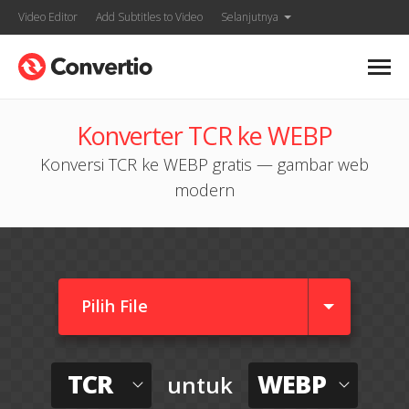
Video Editor
Add Subtitles to Video
Selanjutnya
Konverter TCR ke WEBP
Konversi TCR ke WEBP gratis — gambar web
modern
Pilih File
TCR
WEBP
untuk