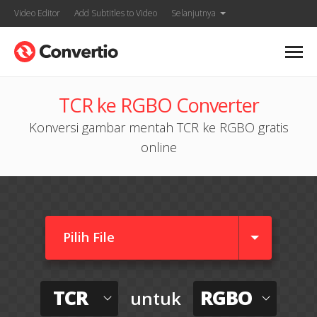
Video Editor
Add Subtitles to Video
Selanjutnya
TCR ke RGBO Converter
Konversi gambar mentah TCR ke RGBO gratis
online
Pilih File
TCR
RGBO
untuk