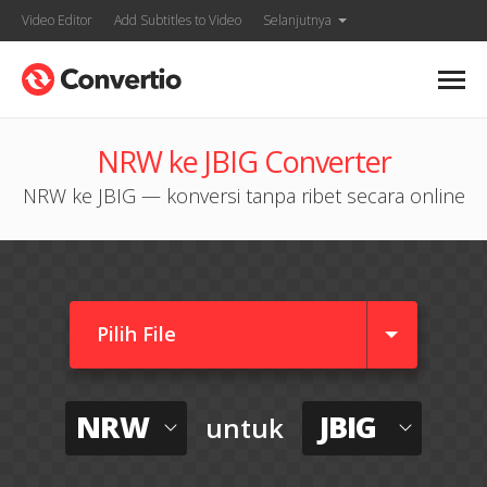
Video Editor
Add Subtitles to Video
Selanjutnya
NRW ke JBIG Converter
NRW ke JBIG — konversi tanpa ribet secara online
Pilih File
NRW
JBIG
untuk