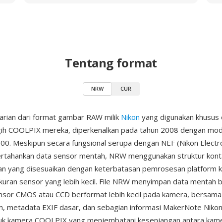
Tentang format
NRW
CUR
arian dari format gambar RAW milik
Nikon
yang digunakan khusus 
ih COOLPIX mereka, diperkenalkan pada tahun 2008 dengan mode
. Meskipun secara fungsional serupa dengan NEF (Nikon Electr
tahankan data sensor mentah, NRW menggunakan struktur kont
an yang disesuaikan dengan keterbatasan pemrosesan platform 
uran sensor yang lebih kecil. File NRW menyimpan data mentah 
ensor CMOS atau CCD berformat lebih kecil pada kamera, bersama
, metadata EXIF dasar, dan sebagian informasi MakerNote Nikon.
tuk kamera COOLPIX yang menjembatani kesenjangan antara kame