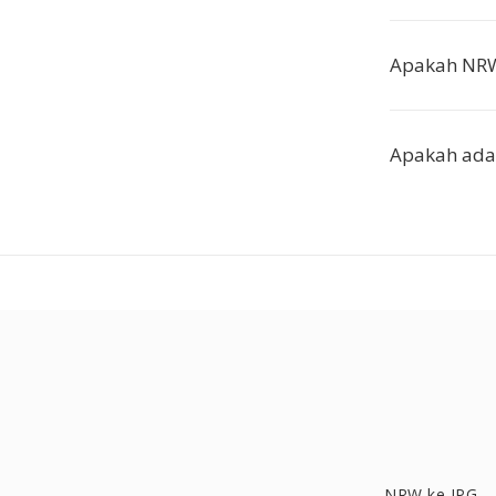
Apakah NRW 
Apakah ada
NRW ke JPG