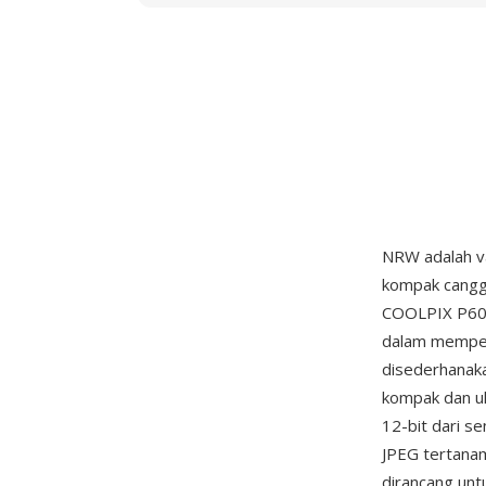
NRW adalah v
kompak cangg
COOLPIX P6000
dalam memper
disederhanak
kompak dan uk
12-bit dari s
JPEG tertanam
dirancang un