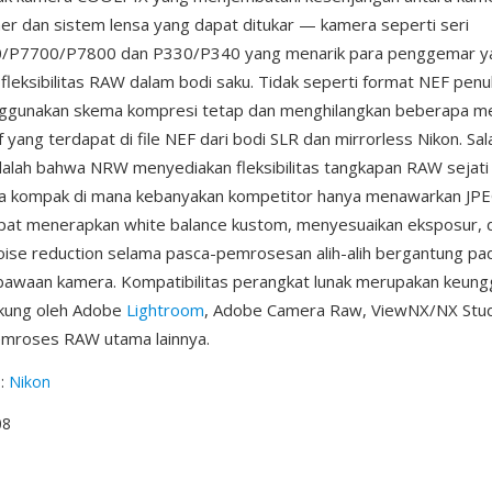
r dan sistem lensa yang dapat ditukar — kamera seperti seri
/P7700/P7800 dan P330/P340 yang menarik para penggemar y
fleksibilitas RAW dalam bodi saku. Tidak seperti format NEF penu
ggunakan skema kompresi tetap dan menghilangkan beberapa m
f yang terdapat di file NEF dari bodi SLR dan mirrorless Nikon. Sal
alah bahwa NRW menyediakan fleksibilitas tangkapan RAW sejati 
a kompak di mana kebanyakan kompetitor hanya menawarkan JP
apat menerapkan white balance kustom, menyesuaikan eksposur, 
ise reduction selama pasca-pemrosesan alih-alih bergantung pa
waan kamera. Kompatibilitas perangkat lunak merupakan keunggu
ukung oleh Adobe
Lightroom
, Adobe Camera Raw, ViewNX/NX Studi
emroses RAW utama lainnya.
g
:
Nikon
08