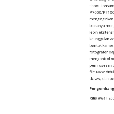
shoot konsume
P7000/P7100
menginginkan 
biasanya men
lebih ekstensi
keunggulan ad
bentuk kamer
fotografer d
mengontrol no
pemrosesan ba
file NRW did
dcraw, dan p
Pengemban
Rilis awal
: 20