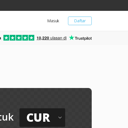
Masuk
Daftar
a
10,220
ulasan di
CUR
tuk