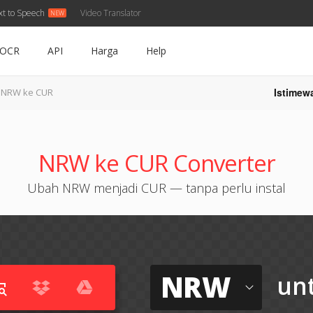
xt to Speech
Video Translator
OCR
API
Harga
Help
Istimew
NRW ke CUR
NRW ke CUR Converter
Ubah NRW menjadi CUR — tanpa perlu instal
NRW
un