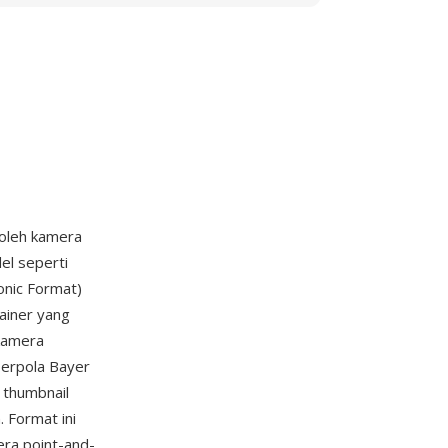
oleh kamera
l seperti
onic Format)
ainer yang
kamera
berpola Bayer
 thumbnail
 Format ini
ra point-and-