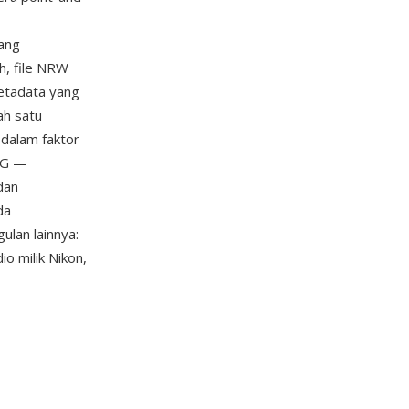
ang
h, file NRW
etadata yang
ah satu
dalam faktor
EG —
dan
da
lan lainnya:
o milik Nikon,