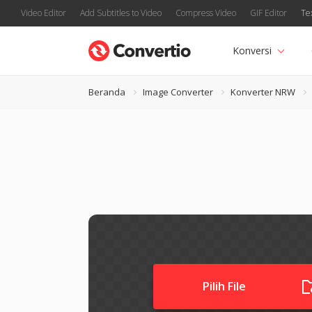
Video Editor
Add Subtitles to Video
Compress Video
GIF Editor
Te
Konversi
Beranda
Image Converter
Konverter NRW
Pilih File