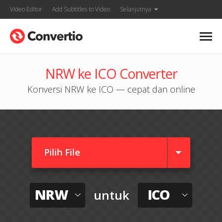
Video Editor
Add Subtitles to Video
Selanjutnya
NRW ke ICO Converter
Konversi NRW ke ICO — cepat dan online
Pilih File
NRW
ICO
untuk