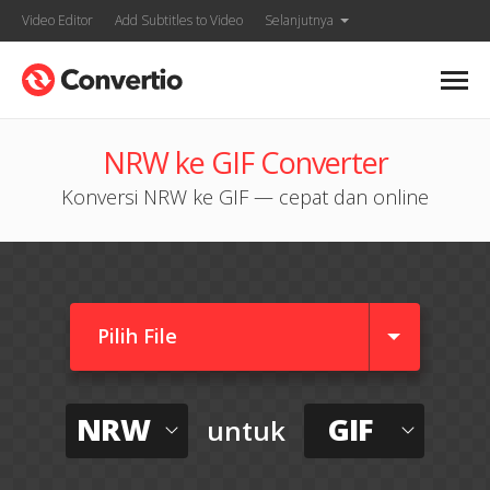
Video Editor
Add Subtitles to Video
Selanjutnya
NRW ke GIF Converter
Konversi NRW ke GIF — cepat dan online
Pilih File
NRW
GIF
untuk