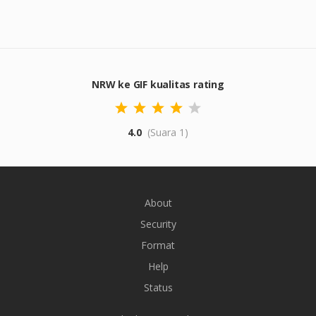
NRW ke GIF kualitas rating
4.0
(Suara 1)
About
Security
Format
Help
Status