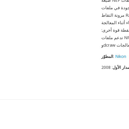
صيغة NEF الكاملة، تستخدم ملفات NRW عادة مخطط ضغط ثابت وتحذف بعض البيانات الوصفية الأكثر
ت Nikon SLR وعديمة المرآة. من مزاياها أن NRW يوفر
مرونة التقاط RAW حقيقية في كاميرات مدمجة حيث كان معظم المنافسين يقدمون JPEG فقط — يمكن
ثناء المعالجة
 نقطة قوة أخرى:
Nikon
:
المطوّر
دار الأول
: 2008