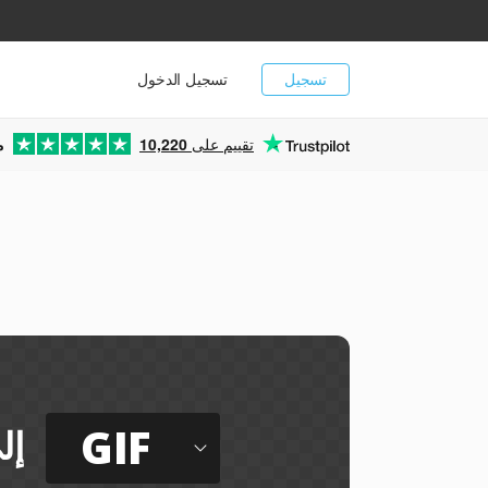
تسجيل
تسجيل الدخول
تقييم على
10,220
م
GIF
إل