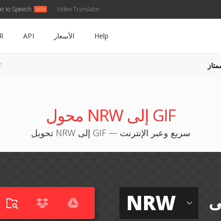
xt to Speech
Video Translator
Help
الأسعار
API
R
متاز
RW
محول NRW إلى GIF
تحويل NRW إلى GIF — سريع وعبر الإنترنت
NRW
ى