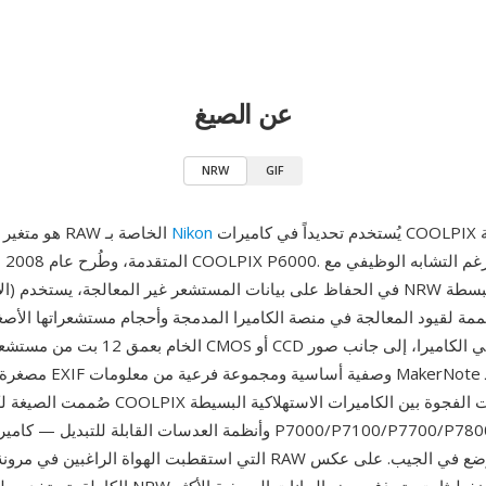
عن الصيغ
NRW
GIF
يُستخدم تحديداً في كاميرات COOLPIX المدمجة
Nikon
NRW هو متغير من صيغة RAW الخاصة بـ
المتق
ة لقيود المعالجة في منصة الكاميرا المدمجة وأحجام مستشعراتها الأصغر. 
مصغرة مضمنة وبيانات EXIF و
وأنظمة العدسات القابلة للتبديل — كاميرات مثل سلسلة 800