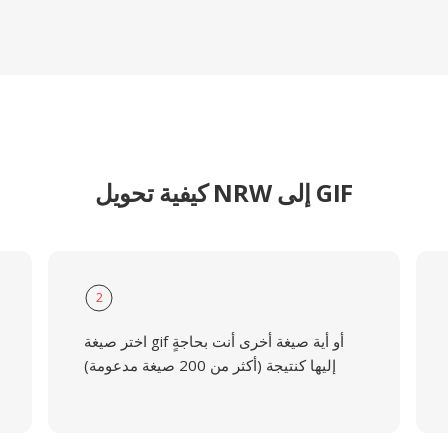
كيفية تحويل NRW إلى GIF
2
اختر صيغة gif أو أية صيغة أخرى أنت بحاجةٍ
إليها كنتيجة (أكثر من 200 صيغة مدعومة)