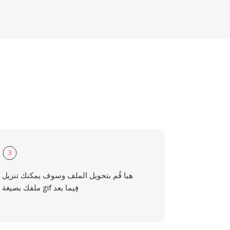
3
هيا قُم بتحويل الملف وسوف يمكنك تنزيل
ملفك بصيغة gif فِيما بعد