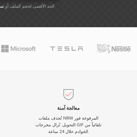
أسقِط الملفات هنا. 1 GB الحد الأقصى لحجم الملف أو
تس
معالجة آمنة
تُحذف ملفات NRW المرفوعة فور
التحويل. تُزال مخرجات GIF تلقائياً من
الخوادم خلال 24 ساعة.