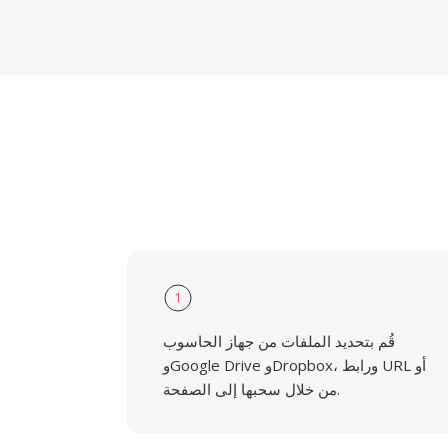
1
قُم بتحديد الملفات من جهاز الحاسوب
وGoogle Drive وDropbox، ورابط URL أو
من خلال سحبها إلى الصفحة.