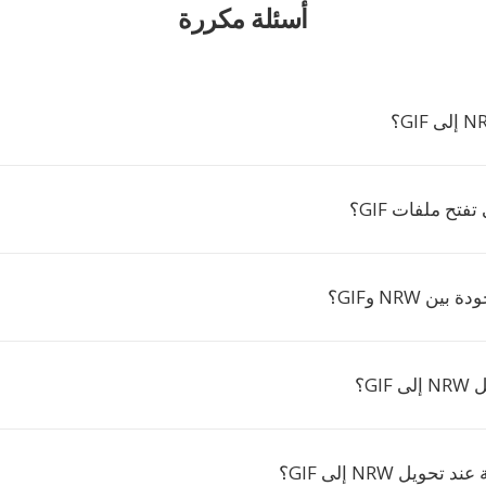
أسئلة مكررة
تفتح ملفات GIF؟
ن NRW وGIF؟
GI؟
حويل NRW إلى GIF؟