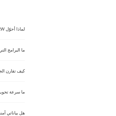
لماذا أحوّل NRW إلى GIF؟
ما البرامج التي 
كيف تقارن الجودة بي
ما سرعة تحويل NRW إلى F
هل بياناتي آمنة عند ت