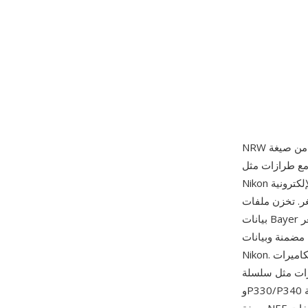
دمة، وطُرح عام 2008 مع طرازات مثل COOLPIX P6000. رغم التشابه الوظيفي مع NEF (صيغة
Nikon الإلكترونية) في الحفاظ على بيانات المستشعر غير المعالجة، يستخدم NRW بنية حاوية مبسطة
تخزن ملفات NRW
بيانات Bayer الخام بعمق 12 بت من مستشعر CMOS أو CCD الأصغر في الكاميرا، إلى جانب صور JPEG
صفية أساسية ومجموعة فرعية من معلومات MakerNote الخاصة بـ
Nikon. صُممت الصيغة لكاميرات COOLPIX التي سدّت الفجوة بين الكاميرات الاستهلاكية البسيطة
P7000/P7100/P7700/P7
وP330/P340 التي استقطبت الهواة الراغبين في مرونة RAW في جسم يوضع في الجيب. على عكس