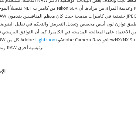
تفصيلاً الموجودة في ملفات NEF من كاميرا
بيق توازن لون أبيض مخصص وتعديل التعريض والتحكم في تقليل الضوضاء أ
ً من الاعتماد على المعالجة المدمجة في الكاميرا. كما أن التوافق البرمجي
وAdobe Camera Raw وViewNX/NX Studio من Nikon
Lightroom
تدعم ملفات NRW كل من Adobe
وdcraw ومعالجات RAW رئيسية أخرى.
الإص