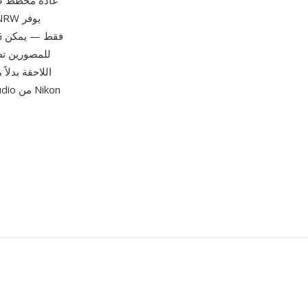
للمصورين تط
اللاحقة بدلا