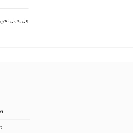
هل يعمل تحويل NRW إلى GIF على Mac و
NRW 
NRW