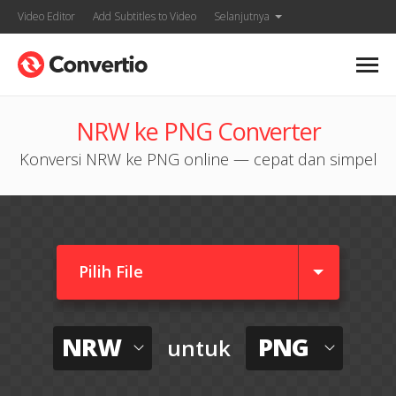
Video Editor
Add Subtitles to Video
Selanjutnya
NRW ke PNG Converter
Konversi NRW ke PNG online — cepat dan simpel
Pilih File
NRW
PNG
untuk