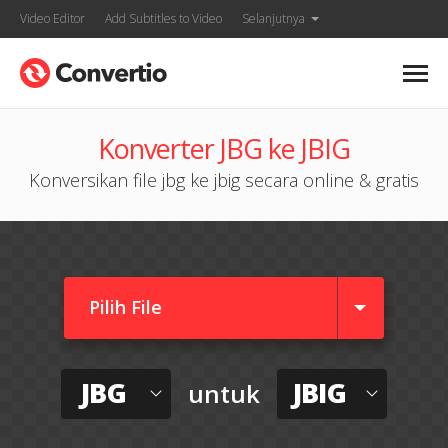
Video Editor
Add Subtitles to Video
Selanjutnya
Konverter JBG ke JBIG
Konversikan file jbg ke jbig secara online & gratis
Pilih File
JBG
JBIG
untuk