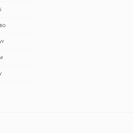
S
GBO
VY
M
V