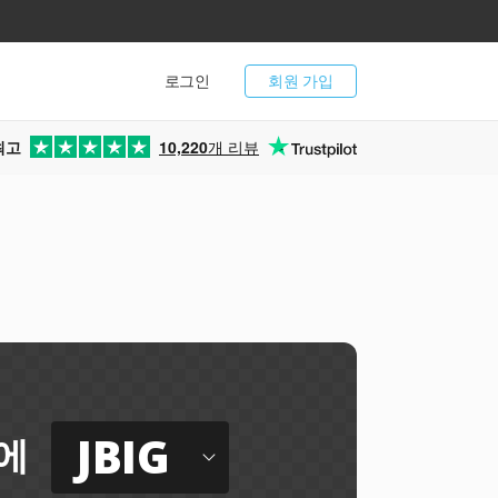
로그인
회원 가입
최고
10,220
개 리뷰
터
JBIG
에