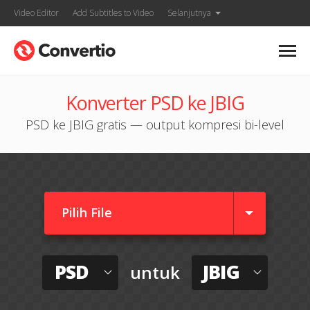
Video Editor
Add Subtitles to Video
Selanjutnya
Konverter PSD ke JBIG
PSD ke JBIG gratis — output kompresi bi-level
Pilih File
PSD
JBIG
untuk