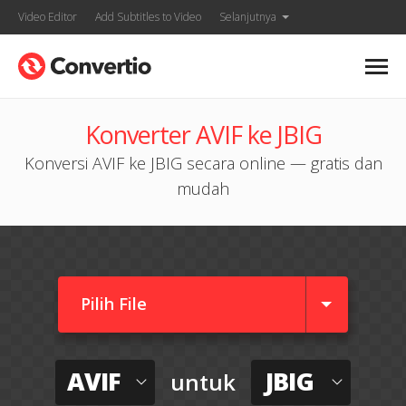
Video Editor
Add Subtitles to Video
Selanjutnya
Konverter AVIF ke JBIG
Konversi AVIF ke JBIG secara online — gratis dan
mudah
Pilih File
AVIF
JBIG
untuk