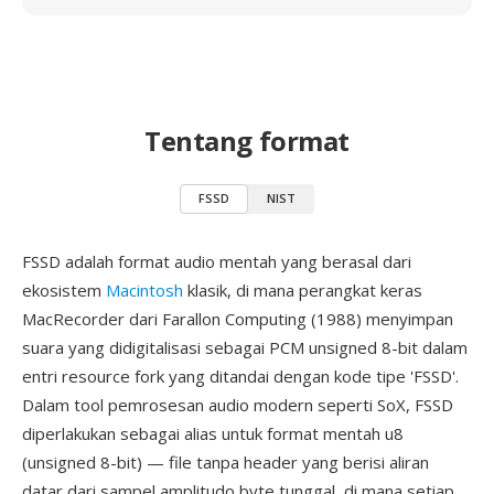
Tentang format
FSSD
NIST
FSSD adalah format audio mentah yang berasal dari
ekosistem
Macintosh
klasik, di mana perangkat keras
MacRecorder dari Farallon Computing (1988) menyimpan
suara yang didigitalisasi sebagai PCM unsigned 8-bit dalam
entri resource fork yang ditandai dengan kode tipe 'FSSD'.
Dalam tool pemrosesan audio modern seperti SoX, FSSD
diperlakukan sebagai alias untuk format mentah u8
(unsigned 8-bit) — file tanpa header yang berisi aliran
datar dari sampel amplitudo byte tunggal, di mana setiap