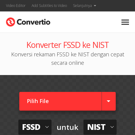
Video Editor
Add Subtitles to Video
Selanjutnya
Konverter FSSD ke NIST
Konversi rekaman FSSD ke NIST dengan cepat
secara online
Pilih File
FSSD
NIST
untuk