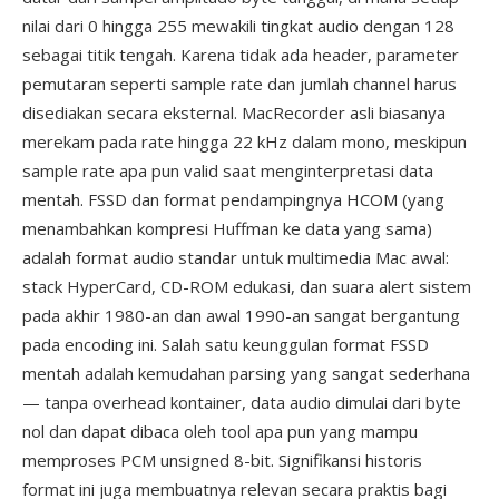
nilai dari 0 hingga 255 mewakili tingkat audio dengan 128
sebagai titik tengah. Karena tidak ada header, parameter
pemutaran seperti sample rate dan jumlah channel harus
disediakan secara eksternal. MacRecorder asli biasanya
merekam pada rate hingga 22 kHz dalam mono, meskipun
sample rate apa pun valid saat menginterpretasi data
mentah. FSSD dan format pendampingnya HCOM (yang
menambahkan kompresi Huffman ke data yang sama)
adalah format audio standar untuk multimedia Mac awal:
stack HyperCard, CD-ROM edukasi, dan suara alert sistem
pada akhir 1980-an dan awal 1990-an sangat bergantung
pada encoding ini. Salah satu keunggulan format FSSD
mentah adalah kemudahan parsing yang sangat sederhana
— tanpa overhead kontainer, data audio dimulai dari byte
nol dan dapat dibaca oleh tool apa pun yang mampu
memproses PCM unsigned 8-bit. Signifikansi historis
format ini juga membuatnya relevan secara praktis bagi