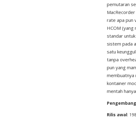
pemutaran sep
MacRecorder 
rate apa pun 
HCOM (yang m
standar untuk
sistem pada a
satu keunggu
tanpa overhea
pun yang mamp
membuatnya re
kontainer mo
mentah hanya 
Pengemban
Rilis awal
: 19