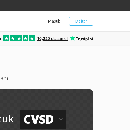
Masuk
Daftar
a
10,220
ulasan di
hami
CVSD
tuk