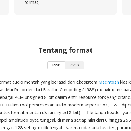
format)
Tentang format
FSSD
CVSD
ormat audio mentah yang berasal dari ekosistem
Macintosh
klasik
ras MacRecorder dari Farallon Computing (1988) menyimpan suar
i sebagai PCM unsigned 8-bit dalam entri resource fork yang ditan
SD'. Dalam tool pemrosesan audio modern seperti SoX, FSSD dipe
untuk format mentah u8 (unsigned 8-bit) — file tanpa header yang 
pel amplitudo byte tunggal, di mana setiap nilai dari 0 hingga 25
 dengan 128 sebagai titik tengah. Karena tidak ada header, param