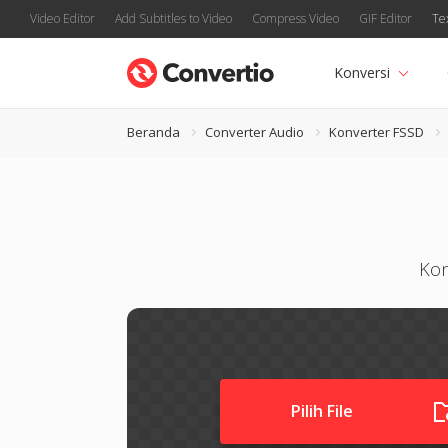
Video Editor
Add Subtitles to Video
Compress Video
GIF Editor
Te
Konversi
Beranda
Converter Audio
Konverter FSSD
Kon
Pilih File