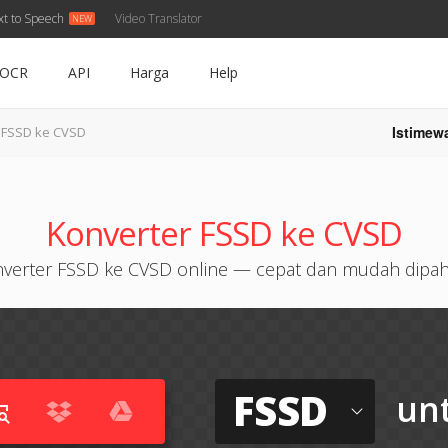
xt to Speech
Video Translator
OCR
API
Harga
Help
Istimew
FSSD ke CVSD
Konverter FSSD ke CVSD
verter FSSD ke CVSD online — cepat dan mudah dipa
FSSD
un