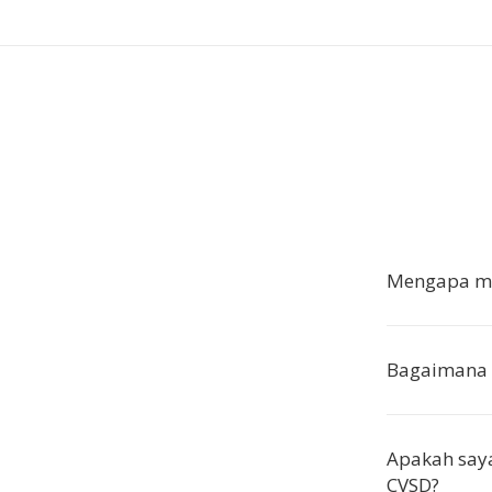
Mengapa me
Bagaimana 
Apakah saya
CVSD?