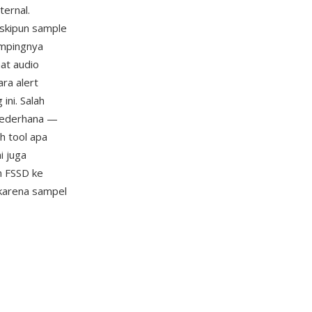
ternal.
skipun sample
ampingnya
at audio
ra alert
ni. Salah
sederhana —
h tool apa
i juga
n FSSD ke
 karena sampel