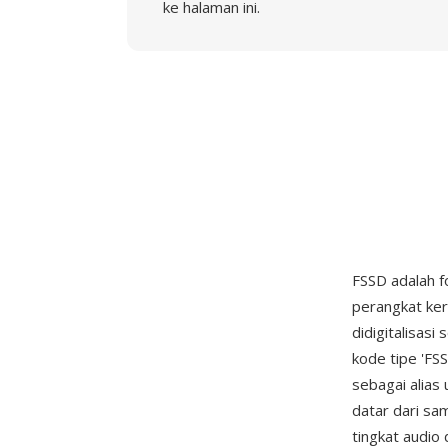
ke halaman ini.
FSSD adalah f
perangkat ke
didigitalisas
kode tipe 'FS
sebagai alias 
datar dari sam
tingkat audio