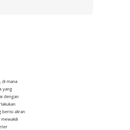
, di mana
a yang
dai dengan
rlakukan
berisi aliran
5 mewakili
eter