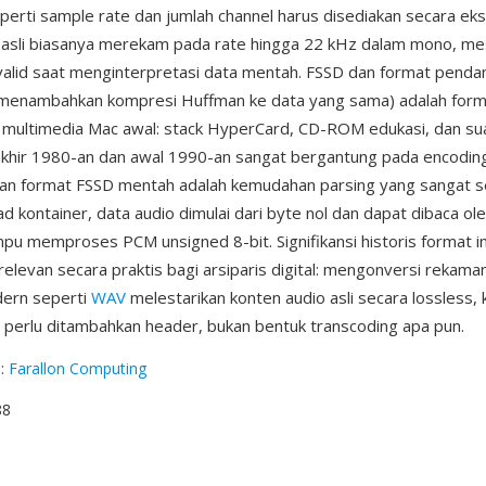
erti sample rate dan jumlah channel harus disediakan secara eks
asli biasanya merekam pada rate hingga 22 kHz dalam mono, me
valid saat menginterpretasi data mentah. FSSD dan format pend
enambahkan kompresi Huffman ke data yang sama) adalah form
 multimedia Mac awal: stack HyperCard, CD-ROM edukasi, dan sua
khir 1980-an dan awal 1990-an sangat bergantung pada encoding i
lan format FSSD mentah adalah kemudahan parsing yang sangat 
d kontainer, data audio dimulai dari byte nol dan dapat dibaca ole
u memproses PCM unsigned 8-bit. Signifikansi historis format in
levan secara praktis bagi arsiparis digital: mengonversi rekama
dern seperti
WAV
melestarikan konten audio asli secara lossless,
perlu ditambahkan header, bukan bentuk transcoding apa pun.
g
:
Farallon Computing
88