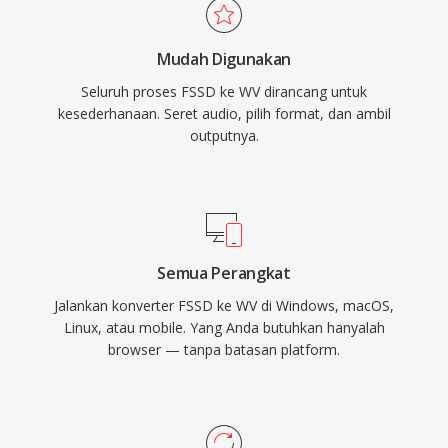
source dirilis di bawah lisensi BSD dan telah
konten audio asli secara lossless, karena
diintegrasikan ke dalam foobar2000, VLC,
sampel mentah hanya perlu ditambahkan
Mudah Digunakan
FFmpeg, dan berbagai tool lainnya. WavPack
header, bukan bentuk transcoding apa pun.
Seluruh proses FSSD ke WV dirancang untuk
juga mendukung metadata yang kaya melalui
kesederhanaan. Seret audio, pilih format, dan ambil
tag APEv2, cue sheet tertanam, dan nilai
outputnya.
ReplayGain, memenuhi kebutuhan organisasi
dari perpustakaan musik yang paling teliti
sekalipun.
Semua Perangkat
Jalankan konverter FSSD ke WV di Windows, macOS,
Linux, atau mobile. Yang Anda butuhkan hanyalah
browser — tanpa batasan platform.