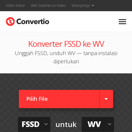
Video Editor
Add Subtitles to Video
Selanjutnya
Konverter FSSD ke WV
Unggah FSSD, unduh WV — tanpa instalasi
diperlukan
Pilih File
FSSD
WV
untuk