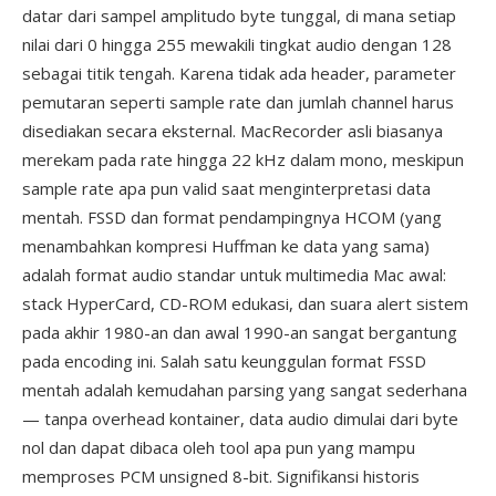
datar dari sampel amplitudo byte tunggal, di mana setiap
nilai dari 0 hingga 255 mewakili tingkat audio dengan 128
sebagai titik tengah. Karena tidak ada header, parameter
pemutaran seperti sample rate dan jumlah channel harus
disediakan secara eksternal. MacRecorder asli biasanya
merekam pada rate hingga 22 kHz dalam mono, meskipun
sample rate apa pun valid saat menginterpretasi data
mentah. FSSD dan format pendampingnya HCOM (yang
menambahkan kompresi Huffman ke data yang sama)
adalah format audio standar untuk multimedia Mac awal:
stack HyperCard, CD-ROM edukasi, dan suara alert sistem
pada akhir 1980-an dan awal 1990-an sangat bergantung
pada encoding ini. Salah satu keunggulan format FSSD
mentah adalah kemudahan parsing yang sangat sederhana
— tanpa overhead kontainer, data audio dimulai dari byte
nol dan dapat dibaca oleh tool apa pun yang mampu
memproses PCM unsigned 8-bit. Signifikansi historis