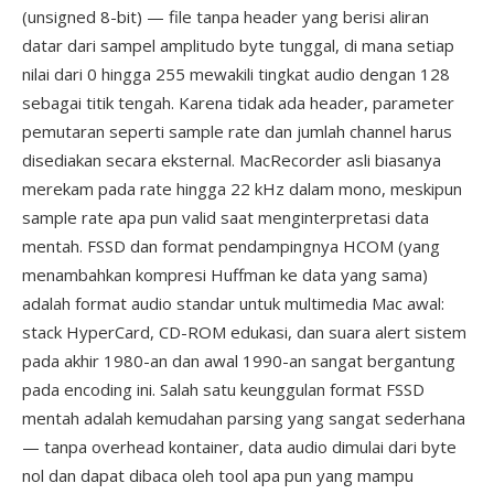
(unsigned 8-bit) — file tanpa header yang berisi aliran
datar dari sampel amplitudo byte tunggal, di mana setiap
nilai dari 0 hingga 255 mewakili tingkat audio dengan 128
sebagai titik tengah. Karena tidak ada header, parameter
pemutaran seperti sample rate dan jumlah channel harus
disediakan secara eksternal. MacRecorder asli biasanya
merekam pada rate hingga 22 kHz dalam mono, meskipun
sample rate apa pun valid saat menginterpretasi data
mentah. FSSD dan format pendampingnya HCOM (yang
menambahkan kompresi Huffman ke data yang sama)
adalah format audio standar untuk multimedia Mac awal:
stack HyperCard, CD-ROM edukasi, dan suara alert sistem
pada akhir 1980-an dan awal 1990-an sangat bergantung
pada encoding ini. Salah satu keunggulan format FSSD
mentah adalah kemudahan parsing yang sangat sederhana
— tanpa overhead kontainer, data audio dimulai dari byte
nol dan dapat dibaca oleh tool apa pun yang mampu