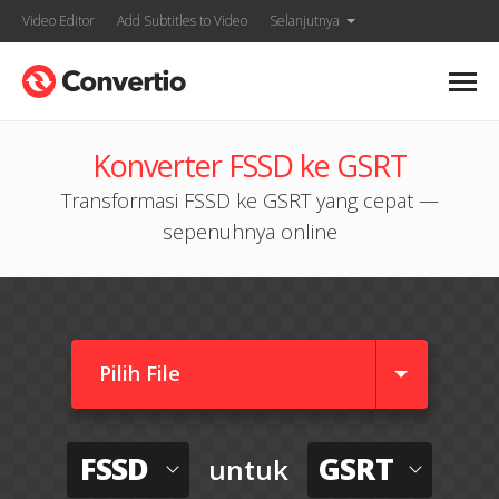
Video Editor
Add Subtitles to Video
Selanjutnya
Konverter FSSD ke GSRT
Transformasi FSSD ke GSRT yang cepat —
sepenuhnya online
Pilih File
FSSD
GSRT
untuk