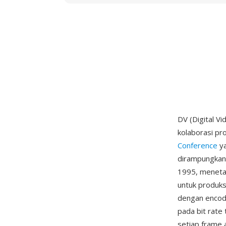
DV (Digital V
kolaborasi pr
Conference
ya
dirampungkan 
1995, menetap
untuk produk
dengan encod
pada bit rate 
setiap frame