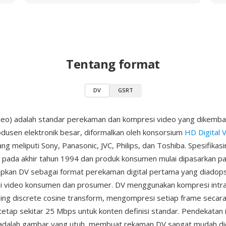
Tentang format
DV
GSRT
ideo) adalah standar perekaman dan kompresi video yang dikemba
odusen elektronik besar, diformalkan oleh konsorsium
HD Digital 
ng meliputi Sony, Panasonic, JVC, Philips, dan Toshiba. Spesifikas
pada akhir tahun 1994 dan produk konsumen mulai dipasarkan p
kan DV sebagai format perekaman digital pertama yang diadopsi
si video konsumen dan prosumer. DV menggunakan kompresi intr
ing discrete cosine transform, mengompresi setiap frame secar
tetap sekitar 25 Mbps untuk konten definisi standar. Pendekatan i
 adalah gambar yang utuh, membuat rekaman DV sangat mudah di