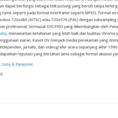
n dapat berfungsi sebagai titik potong yang bersih tanpa keter
 rumit seperti pada format interframe seperti MPEG. Format in
esolusi 720x480 (NTSC) atau 720x576 (PAL) dengan subsampling 
arian profesional, termasuk DVCPRO yang dikembangkan oleh Pana
Sony
, menawarkan ketahanan yang lebih baik dan kualitas chroma y
penggunaan siaran. Kaset DV menjadi media perekaman yang domi
independen, jurnalis, dan videografer acara sepanjang akhir 1990
apatkan reputasi yang bertahan lama sebagai format akuisisi yan
g
:
Sony & Panasonic
95