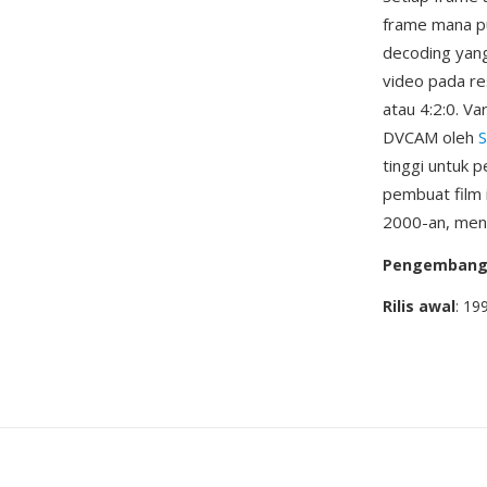
frame mana pu
decoding yang
video pada r
atau 4:2:0. V
DVCAM oleh
tinggi untuk 
pembuat film 
2000-an, mend
Pengemban
Rilis awal
: 19