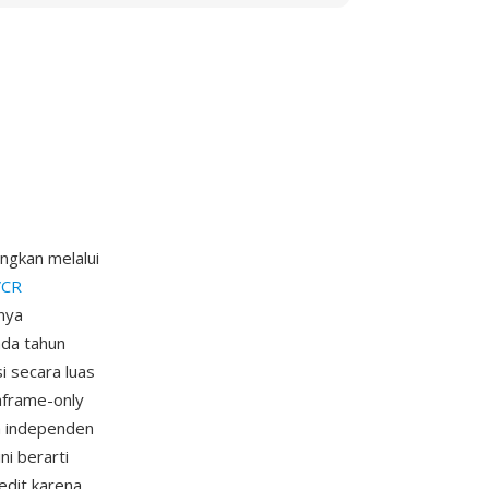
ngkan melalui
VCR
inya
ada tahun
 secara luas
aframe-only
a independen
ni berarti
edit karena