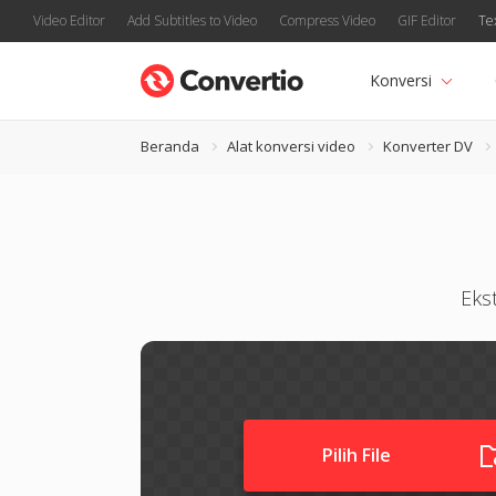
Video Editor
Add Subtitles to Video
Compress Video
GIF Editor
Te
Konversi
Beranda
Alat konversi video
Konverter DV
Eks
Pilih File