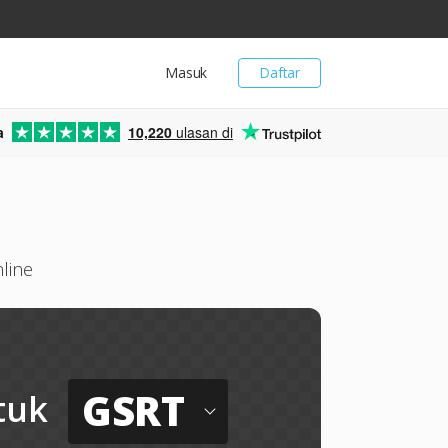
Masuk
Daftar
a
10,220
ulasan di
line
GSRT
tuk