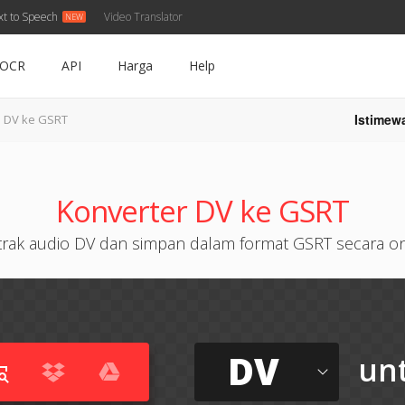
xt to Speech
Video Translator
OCR
API
Harga
Help
Istimew
DV ke GSRT
Konverter DV ke GSRT
trak audio DV dan simpan dalam format GSRT secara on
DV
un