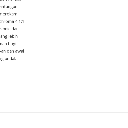
gantungan
i merekam
chroma 4:1:1
sonic dan
ang lebih
nan bagi
-an dan awal
g andal.