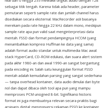
nilai dari 0 hingga 255 mewakili tingkat audio dengan 128
sebagai titik tengah. Karena tidak ada header, parameter
pemutaran seperti sample rate dan jumlah channel harus
disediakan secara eksternal. MacRecorder asli biasanya
merekam pada rate hingga 22 kHz dalam mono, meskipun
sample rate apa pun valid saat menginterpretasi data
mentah. FSSD dan format pendampingnya HCOM (yang
menambahkan kompresi Huffman ke data yang sama)
adalah format audio standar untuk multimedia Mac awal:
stack HyperCard, CD-ROM edukasi, dan suara alert sistem
pada akhir 1980-an dan awal 1990-an sangat bergantung
pada encoding ini. Salah satu keunggulan format FSSD
mentah adalah kemudahan parsing yang sangat sederhana
— tanpa overhead kontainer, data audio dimulai dari byte
nol dan dapat dibaca oleh tool apa pun yang mampu
memproses PCM unsigned 8-bit. Signifikansi historis
format ini juga membuatnya relevan secara praktis bagi
arsiparis digital: mengonversi rekaman FSSD ke kontainer