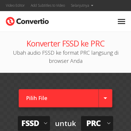
Video Editor
Add Subtitles to Video
Selanjutnya
Konverter FSSD ke PRC
Ubah audio FSSD ke format PRC langsung di
browser Anda
Pilih File
FSSD
PRC
untuk