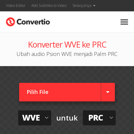
Video Editor
Add Subtitles to Video
Selanjutnya
Konverter WVE ke PRC
Ubah audio Psion WVE menjadi Palm PRC
Pilih File
WVE
PRC
untuk