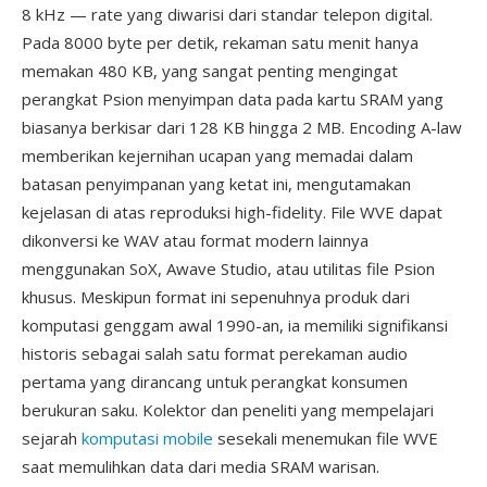
8 kHz — rate yang diwarisi dari standar telepon digital.
Pada 8000 byte per detik, rekaman satu menit hanya
memakan 480 KB, yang sangat penting mengingat
perangkat Psion menyimpan data pada kartu SRAM yang
biasanya berkisar dari 128 KB hingga 2 MB. Encoding A-law
memberikan kejernihan ucapan yang memadai dalam
batasan penyimpanan yang ketat ini, mengutamakan
kejelasan di atas reproduksi high-fidelity. File WVE dapat
dikonversi ke WAV atau format modern lainnya
menggunakan SoX, Awave Studio, atau utilitas file Psion
khusus. Meskipun format ini sepenuhnya produk dari
komputasi genggam awal 1990-an, ia memiliki signifikansi
historis sebagai salah satu format perekaman audio
pertama yang dirancang untuk perangkat konsumen
berukuran saku. Kolektor dan peneliti yang mempelajari
sejarah
komputasi mobile
sesekali menemukan file WVE
saat memulihkan data dari media SRAM warisan.