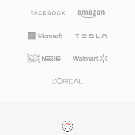
dikonversi ke WAV atau format modern lainnya
dengan codec pesaing yang mengandalkan
menggunakan SoX, Awave Studio, atau utilitas
pemodelan psikoakustik yang agresif, DTS
file Psion khusus. Meskipun format ini
mengalokasikan budget data yang lebih tinggi
sepenuhnya produk dari komputasi genggam
untuk setiap channel, mempertahankan detail
awal 1990-an, ia memiliki signifikansi historis
spasial dan dinamika tingkat rendah yang lebih
sebagai salah satu format perekaman audio
halus. Format ini mengkodekan audio
pertama yang dirancang untuk perangkat
menggunakan sub-band ADPCM yang
konsumen berukuran saku. Kolektor dan
dikombinasikan dengan kuantisasi vektor,
peneliti yang mempelajari sejarah komputasi
menghasilkan medan suara yang kaya secara
mobile sesekali menemukan file WVE saat
perseptual. Varian yang diperluas, DTS-HD
memulihkan data dari media SRAM warisan.
Master Audio, menambahkan lapisan ekstensi
lossless untuk akurasi bit-for-bit hingga 24-
bit/192 kHz. Kekuatan utamanya meliputi
adopsi perangkat keras yang luas di seluruh AV
receiver, konsol game, dan sistem
infotainment otomotif, serta error