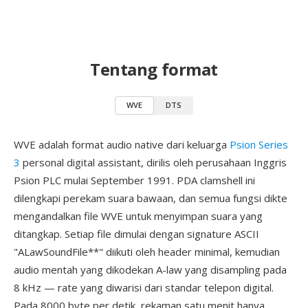
Tentang format
WVE
DTS
WVE adalah format audio native dari keluarga
Psion Series
3
personal digital assistant, dirilis oleh perusahaan Inggris
Psion PLC mulai September 1991. PDA clamshell ini
dilengkapi perekam suara bawaan, dan semua fungsi dikte
mengandalkan file WVE untuk menyimpan suara yang
ditangkap. Setiap file dimulai dengan signature ASCII
"ALawSoundFile**" diikuti oleh header minimal, kemudian
audio mentah yang dikodekan A-law yang disampling pada
8 kHz — rate yang diwarisi dari standar telepon digital.
Pada 8000 byte per detik, rekaman satu menit hanya