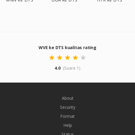
WVE ke DTS kualitas rating
4.0
(Suara 1)
About
Security
Format
Help
Status