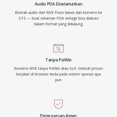
Audio PDA Diselamatkan
concealment yang kuat yang menutupi
Ekstrak audio dari WVE Psion lawas dan konversi ke
gangguan kecil disc atau stream. Bagi siapa
DTS — buat rekaman PDA vintage bisa diakses
pun yang bekerja dengan konten surround
dalam format yang didukung.
sound yang ditujukan untuk media fisik atau
streaming kelas atas, DTS menyediakan jalur
yang terbukti dari mix studio ke ruang tamu.
Tanpa PsiWin
Konversi WVE tanpa PsiWin atau SoX. Seluruh proses
berjalan di browser Anda pada sistem operasi apa
pun.
Pemrosesan Aman