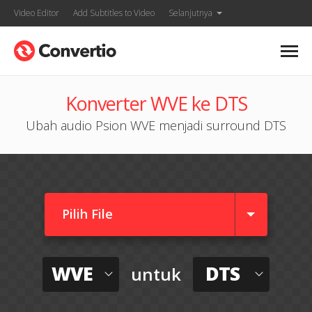
Video Editor
Add Subtitles to Video
Selanjutnya
Konverter WVE ke DTS
Ubah audio Psion WVE menjadi surround DTS
Pilih File
WVE
DTS
untuk