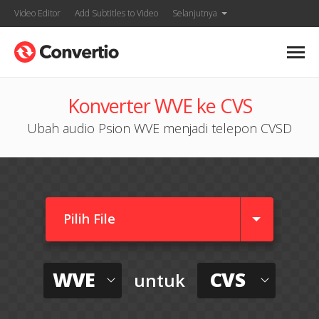
Video Editor
Add Subtitles to Video
Selanjutnya
Konverter WVE ke CVS
Ubah audio Psion WVE menjadi telepon CVSD
Pilih File
WVE
CVS
untuk