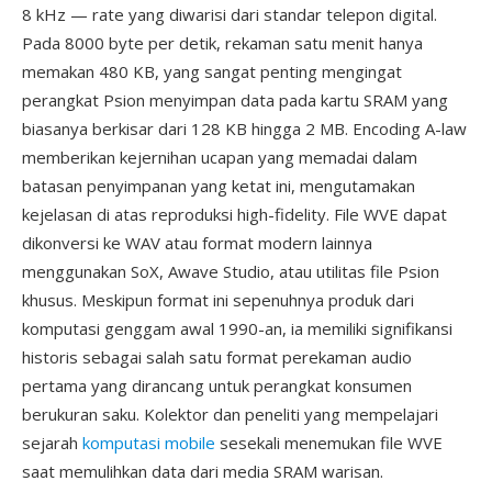
8 kHz — rate yang diwarisi dari standar telepon digital.
Pada 8000 byte per detik, rekaman satu menit hanya
memakan 480 KB, yang sangat penting mengingat
perangkat Psion menyimpan data pada kartu SRAM yang
biasanya berkisar dari 128 KB hingga 2 MB. Encoding A-law
memberikan kejernihan ucapan yang memadai dalam
batasan penyimpanan yang ketat ini, mengutamakan
kejelasan di atas reproduksi high-fidelity. File WVE dapat
dikonversi ke WAV atau format modern lainnya
menggunakan SoX, Awave Studio, atau utilitas file Psion
khusus. Meskipun format ini sepenuhnya produk dari
komputasi genggam awal 1990-an, ia memiliki signifikansi
historis sebagai salah satu format perekaman audio
pertama yang dirancang untuk perangkat konsumen
berukuran saku. Kolektor dan peneliti yang mempelajari
sejarah
komputasi mobile
sesekali menemukan file WVE
saat memulihkan data dari media SRAM warisan.