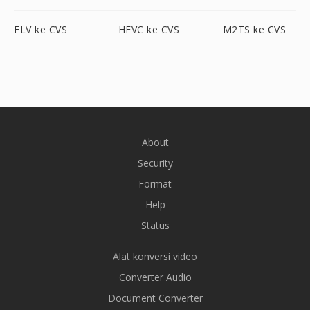
FLV ke CVS
HEVC ke CVS
M2TS ke CVS
About
Security
Format
Help
Status
Alat konversi video
Converter Audio
Document Converter