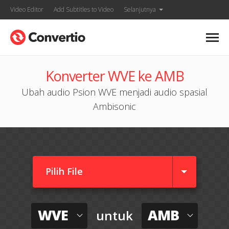
Video Editor
Add Subtitles to Video
Selanjutnya
Konverter WVE ke AMB
Ubah audio Psion WVE menjadi audio spasial
Ambisonic
Pilih File
WVE
AMB
untuk