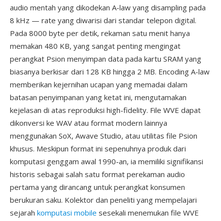
audio mentah yang dikodekan A-law yang disampling pada
8 kHz — rate yang diwarisi dari standar telepon digital.
Pada 8000 byte per detik, rekaman satu menit hanya
memakan 480 KB, yang sangat penting mengingat
perangkat Psion menyimpan data pada kartu SRAM yang
biasanya berkisar dari 128 KB hingga 2 MB. Encoding A-law
memberikan kejernihan ucapan yang memadai dalam
batasan penyimpanan yang ketat ini, mengutamakan
kejelasan di atas reproduksi high-fidelity. File WVE dapat
dikonversi ke WAV atau format modern lainnya
menggunakan SoX, Awave Studio, atau utilitas file Psion
khusus. Meskipun format ini sepenuhnya produk dari
komputasi genggam awal 1990-an, ia memiliki signifikansi
historis sebagai salah satu format perekaman audio
pertama yang dirancang untuk perangkat konsumen
berukuran saku. Kolektor dan peneliti yang mempelajari
sejarah
komputasi mobile
sesekali menemukan file WVE