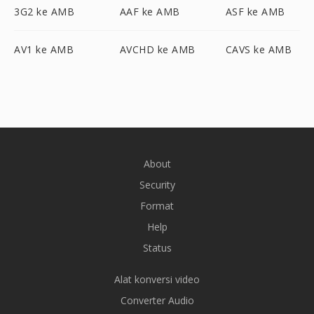
3G2 ke AMB
AAF ke AMB
ASF ke AMB
AV1 ke AMB
AVCHD ke AMB
CAVS ke AMB
About
Security
Format
Help
Status
Alat konversi video
Converter Audio