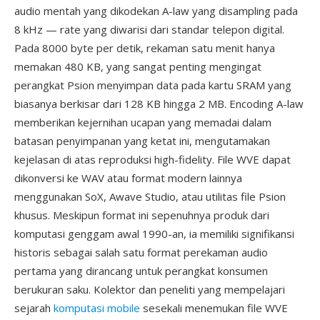
audio mentah yang dikodekan A-law yang disampling pada
8 kHz — rate yang diwarisi dari standar telepon digital.
Pada 8000 byte per detik, rekaman satu menit hanya
memakan 480 KB, yang sangat penting mengingat
perangkat Psion menyimpan data pada kartu SRAM yang
biasanya berkisar dari 128 KB hingga 2 MB. Encoding A-law
memberikan kejernihan ucapan yang memadai dalam
batasan penyimpanan yang ketat ini, mengutamakan
kejelasan di atas reproduksi high-fidelity. File WVE dapat
dikonversi ke WAV atau format modern lainnya
menggunakan SoX, Awave Studio, atau utilitas file Psion
khusus. Meskipun format ini sepenuhnya produk dari
komputasi genggam awal 1990-an, ia memiliki signifikansi
historis sebagai salah satu format perekaman audio
pertama yang dirancang untuk perangkat konsumen
berukuran saku. Kolektor dan peneliti yang mempelajari
sejarah
komputasi mobile
sesekali menemukan file WVE