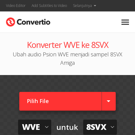
Video Editor
Add Subtitles to Video
Selanjutnya
Konverter WVE ke 8SVX
Ubah audio Psion WVE menjadi sampel 8SVX
Amiga
Pilih File
WVE
8SVX
untuk