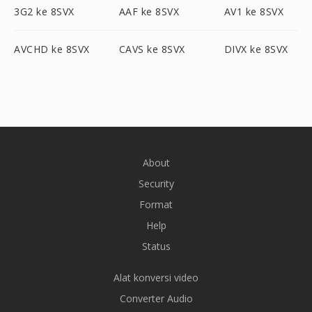
3G2 ke 8SVX
AAF ke 8SVX
AV1 ke 8SVX
AVCHD ke 8SVX
CAVS ke 8SVX
DIVX ke 8SVX
About
Security
Format
Help
Status
Alat konversi video
Converter Audio