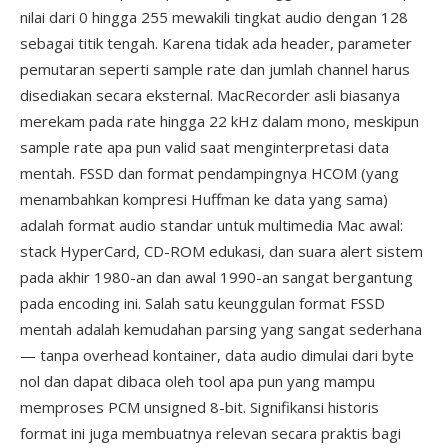
nilai dari 0 hingga 255 mewakili tingkat audio dengan 128
sebagai titik tengah. Karena tidak ada header, parameter
pemutaran seperti sample rate dan jumlah channel harus
disediakan secara eksternal. MacRecorder asli biasanya
merekam pada rate hingga 22 kHz dalam mono, meskipun
sample rate apa pun valid saat menginterpretasi data
mentah. FSSD dan format pendampingnya HCOM (yang
menambahkan kompresi Huffman ke data yang sama)
adalah format audio standar untuk multimedia Mac awal:
stack HyperCard, CD-ROM edukasi, dan suara alert sistem
pada akhir 1980-an dan awal 1990-an sangat bergantung
pada encoding ini. Salah satu keunggulan format FSSD
mentah adalah kemudahan parsing yang sangat sederhana
— tanpa overhead kontainer, data audio dimulai dari byte
nol dan dapat dibaca oleh tool apa pun yang mampu
memproses PCM unsigned 8-bit. Signifikansi historis
format ini juga membuatnya relevan secara praktis bagi