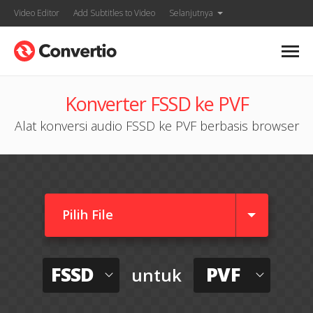
Video Editor
Add Subtitles to Video
Selanjutnya
Konverter FSSD ke PVF
Alat konversi audio FSSD ke PVF berbasis browser
Pilih File
FSSD
PVF
untuk