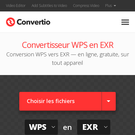
Video Editor
Add Subtitles to Video
Compress Video
Plus
Convertisseur WPS en EXR
Conversion WPS vers EXR — en ligne, gratuite, sur
tout appareil
Choisir les fichiers
WPS
EXR
en