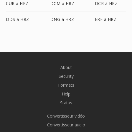
CUR à HRZ
DCM à HRZ
DCR à HRZ
DDS à HRZ
DNG à HRZ
ERF à HRZ
About
Security
Formats
Help
Status
Convertisseur vidéo
Convertisseur audio