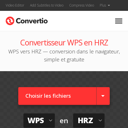
Video Editor
Add Subtitles to Video
Compress Video
Plus
Convertisseur WPS en HRZ
WPS vers HRZ — conversion dans le navigateur,
simple et gratuite
Choisir les fichiers
WPS
HRZ
en