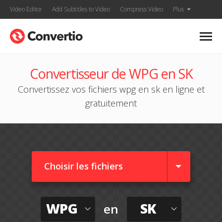
Video Editor
Add Subtitles to Video
Compress Video
Plus
Convertisseur de WPG en SK
Convertissez vos fichiers wpg en sk en ligne et
gratuitement
Choisir les fichiers
WPG
SK
en