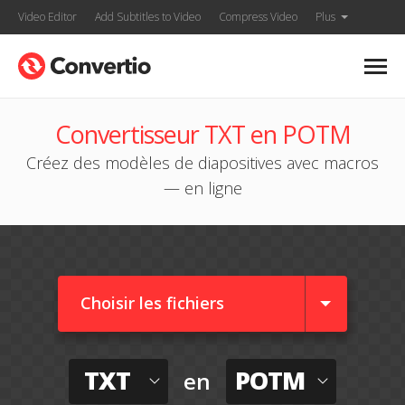
Video Editor
Add Subtitles to Video
Compress Video
Plus
Convertisseur TXT en POTM
Créez des modèles de diapositives avec macros
— en ligne
Choisir les fichiers
TXT
POTM
en