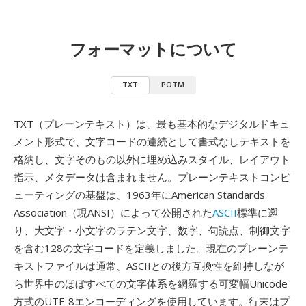
フォーマットについて
TXT
POTM
TXT（プレーンテキスト）は、最も基本的なデジタルドキュ
メント形式で、文字コードの連続として書式なしテキストを
格納し、文字そのもの以外に埋め込みスタイル、レイアウト
指示、メタデータは含まれません。プレーンテキストコンピ
ューティングの基盤は、1963年にAmerican Standards
Association（現ANSI）によって公開された
ASCII
標準に遡
り、大文字・小文字のラテン文字、数字、句読点、制御文字
を含む128の文字コードを定義しました。現在のプレーンテ
キストファイルは通常、ASCIIとの後方互換性を維持しなが
ら世界中のほぼすべての文字体系を網羅する可変幅Unicode
方式のUTF-8エンコーディングを使用しています。行末はプ