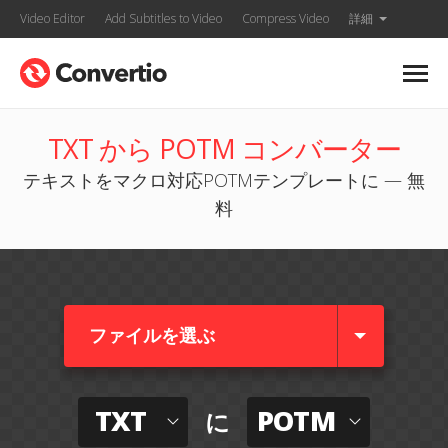
Video Editor
Add Subtitles to Video
Compress Video
詳細
TXT から POTM コンバーター
テキストをマクロ対応POTMテンプレートに — 無
料
ファイルを選ぶ
TXT
POTM
に