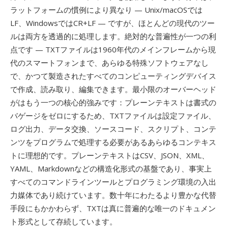
ラットフォームの慣例により異なり — Unix/macOSでは
LF、WindowsではCR+LF — ですが、ほとんどの現代のツー
ルは両方を透過的に処理します。絶対的な普遍性が一つの利
点です — TXTファイルは1960年代のメインフレームから現
代のスマートフォンまで、あらゆる特殊ソフトウェアなし
で、かつて製造されたすべてのコンピューティングデバイス
で作成、読み取り、編集できます。最小限のオーバーヘッド
がはもう一つの核心的強みです：プレーンテキストは書式の
バゲージをゼロにするため、TXTファイルは設定ファイル、
ログ出力、データ交換、ソースコード、スクリプト、コンテ
ンツをプログラムで処理する必要があるあらゆるコンテキス
トに理想的です。プレーンテキストはCSV、JSON、XML、
YAML、Markdownなどの構造化形式の基盤であり、事実上
すべてのコマンドラインツールとプログラミング環境の入出
力媒体であり続けています。数十年にわたるより豊かな代替
手段にもかかわらず、TXTは真に普遍的な唯一のドキュメン
ト形式として存続しています。