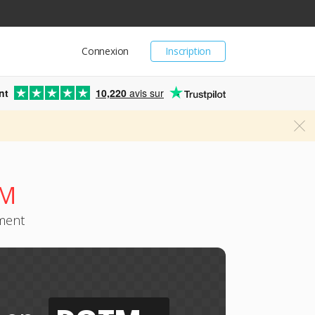
Connexion
Inscription
nt
10,220
avis sur
TM
ement