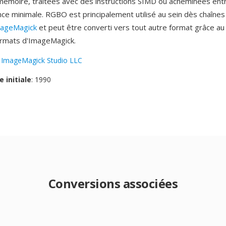
émoire, traitées avec dès instructions SIMD où acheminées ent
nce minimale. RGBO est principalement utilisé au sein dès chaînes
ageMagick
et peut être converti vers tout autre format grâce au
ormats d'ImageMagick.
:
ImageMagick Studio LLC
e initiale
: 1990
Conversions associées