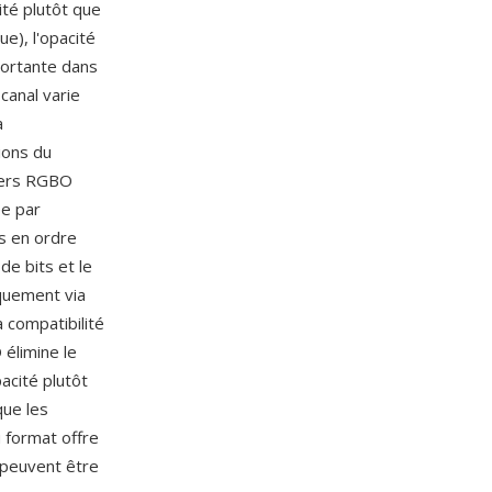
té plutôt que
e), l'opacité
portante dans
canal varie
a
ions du
hiers RGBO
ee par
es en ordre
de bits et le
iquement via
 compatibilité
 élimine le
acité plutôt
que les
 format offre
 peuvent être