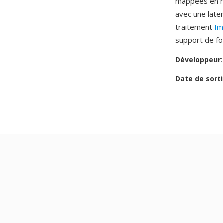
mappees en m
avec une late
traitement
Im
support de f
Développeur
Date de sorti