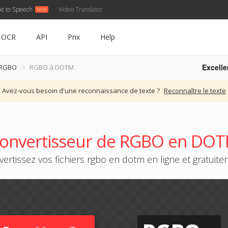
xt to Speech
Video Translator
OCR
API
Prix
Help
Excelle
 RGBO
RGBO à DOTM
Avez-vous besoin d'une reconnaissance de texte ?
Reconnaître le texte
onvertisseur de RGBO en DO
ertissez vos fichiers rgbo en dotm en ligne et gratuit