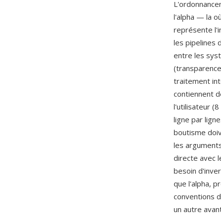
L'ordonnancem
l'alpha — la o
représente l'
les pipelines
entre les sys
(transparence
traitement int
contiennent d
l'utilisateur (
ligne par lign
boutisme doiv
les arguments
directe avec l
besoin d'inver
que l'alpha, p
conventions d
un autre ava