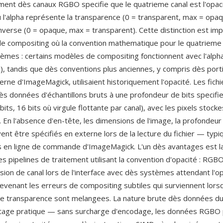
ent dès canaux RGBO specifie que le quatrieme canal est l'opaci
ù l'alpha représente la transparence (0 = transparent, max = opaqu
inverse (0 = opaque, max = transparent). Cette distinction est im
 de compositing où la convention mathematique pour le quatrieme 
tèmes : certains modèles de compositing fonctionnent avec l'alph
), tandis que dès conventions plus anciennes, y compris dès port
erne d'ImageMagick, utilisaient historiquement l'opacité. Les fic
ès données d'échantillons bruts à une profondeur de bits specifi
8 bits, 16 bits où virgule flottante par canal), avec les pixels stock
e. En l'absence d'en-tête, les dimensions de l'image, la profondeur 
ent être spécifiés en externe lors de la lecture du fichier — typ
 en ligne de commande d'ImageMagick. L'un dès avantages est la
es pipelines de traitement utilisant la convention d'opacité : RGBO
sion de canal lors de l'interface avec dès systèmes attendant l'op
revenant les erreurs de compositing subtiles qui surviennent lors
e transparence sont melangees. La nature brute dès données du
ntage pratique — sans surcharge d'encodage, les données RGBO