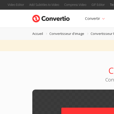
Video Editor
Add Subtitles to Video
Compress Video
GIF Editor
Te
Convertir
Accueil
Convertisseur d'image
Convertisseur
C
Conv