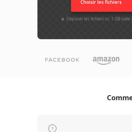
Choisir les fichiers
Déposer les fichiers ici. 1 GB tail
Commen
1