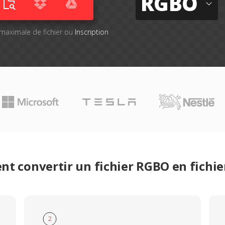
RGBO
le maximale de fichier ou
Inscription
t convertir un fichier RGBO en fichi
2