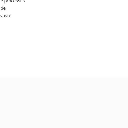
re processus
 de
 vaste