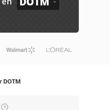
DOTM
en
er DOTM
3