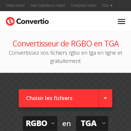
Video Editor
Add Subtitles to Video
Compress Video
Plus
Convertisseur de RGBO en TGA
Convertissez vos fichiers rgbo en tga en ligne et
gratuitement
Choisir les fichiers
RGBO
TGA
en