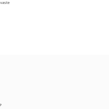
 vaste
P