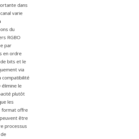
portante dans
canal varie
a
ions du
hiers RGBO
ee par
es en ordre
de bits et le
iquement via
 compatibilité
 élimine le
acité plutôt
que les
 format offre
 peuvent être
re processus
 de