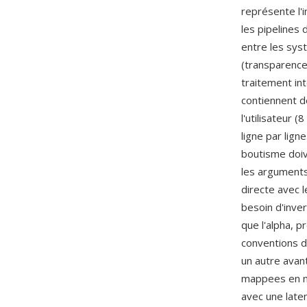
représente l'
les pipelines
entre les sys
(transparence
traitement int
contiennent d
l'utilisateur (
ligne par lign
boutisme doiv
les arguments
directe avec l
besoin d'inver
que l'alpha, p
conventions d
un autre ava
mappees en m
avec une late