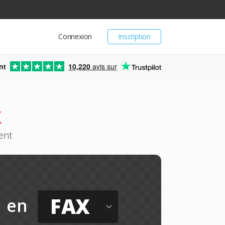
Connexion
Inscription
nt
10,220
avis sur
X
ent
FAX
en