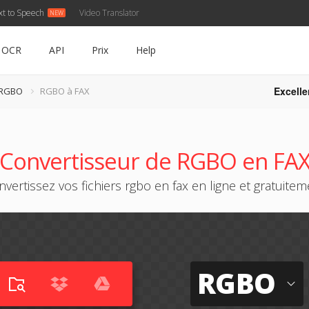
xt to Speech
Video Translator
OCR
API
Prix
Help
Excelle
 RGBO
RGBO à FAX
Convertisseur de RGBO en FA
vertissez vos fichiers rgbo en fax en ligne et gratuitem
RGBO