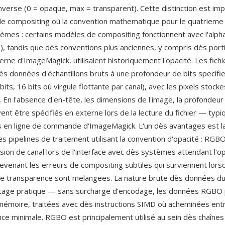
inverse (0 = opaque, max = transparent). Cette distinction est im
 de compositing où la convention mathematique pour le quatrieme 
tèmes : certains modèles de compositing fonctionnent avec l'alph
), tandis que dès conventions plus anciennes, y compris dès port
erne d'ImageMagick, utilisaient historiquement l'opacité. Les fic
ès données d'échantillons bruts à une profondeur de bits specifi
8 bits, 16 bits où virgule flottante par canal), avec les pixels stock
e. En l'absence d'en-tête, les dimensions de l'image, la profondeur 
ent être spécifiés en externe lors de la lecture du fichier — typ
 en ligne de commande d'ImageMagick. L'un dès avantages est la
es pipelines de traitement utilisant la convention d'opacité : RGBO
sion de canal lors de l'interface avec dès systèmes attendant l'op
revenant les erreurs de compositing subtiles qui surviennent lors
e transparence sont melangees. La nature brute dès données du
ntage pratique — sans surcharge d'encodage, les données RGBO
émoire, traitées avec dès instructions SIMD où acheminées ent
nce minimale. RGBO est principalement utilisé au sein dès chaînes