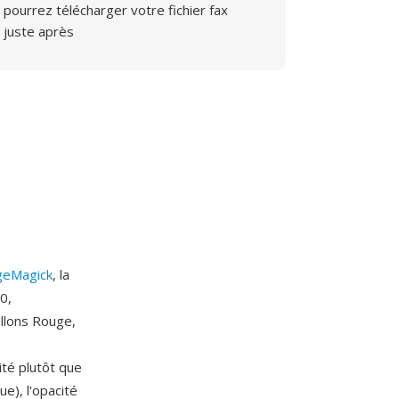
pourrez télécharger votre fichier fax
juste après
geMagick
, la
0,
llons Rouge,
té plutôt que
e), l'opacité