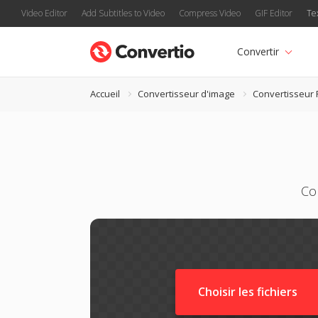
Video Editor
Add Subtitles to Video
Compress Video
GIF Editor
Te
Convertir
Accueil
Convertisseur d'image
Convertisseur
Con
Choisir les fichiers